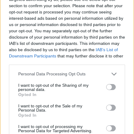
attrezzature sofisticate: basta avere a disposizione
section to confirm your selection. Please note that after your
opt-out request is processed you may continue seeing
ortaggi freschi, acqua e sale. Ma attenzione: il sale
interest-based ads based on personal information utilized by
è un ingrediente chiave, in quanto crea un
us or personal information disclosed to third parties prior to
ambiente favorevole ai batteri benefici,
your opt-out. You may separately opt-out of the further
disclosure of your personal information by third parties on the
ostacolando al contempo la proliferazione di
IAB’s list of downstream participants. This information may
microrganismi indesiderati. Una regola generale è
also be disclosed by us to third parties on the
IAB’s List of
utilizzare circa l’1-3% del peso totale delle verdure
Downstream Participants
that may further disclose it to other
third parties.
in sale. Pronto a metterti all’opera?
Please note that this website/app uses one or more Google
Personal Data Processing Opt Outs
Il primo passo consiste nel preparare le verdure:
services and may gather and store information including but
lavale accuratamente per eliminare impurità e
not limited to your visit or usage behaviour. You may click to
I want to opt-out of the Sharing of my
personal data.
grant or deny consent to Google and its third-party tags to
tagliale secondo le tue preferenze. Diverse verdure
Opted In
use your data for below specified purposes in below Google
richiedono tempi di fermentazione diversi; ad
consent section.
I want to opt-out of the Sale of my
Personal Data.
esempio, cavolo, carote e cetrioli sono molto
Opted In
utilizzati e hanno tempi che variano da pochi giorni
I want to opt-out of processing my
a qualche settimana. E tu, quale verdura vorresti
Personal Data for Targeted Advertising.