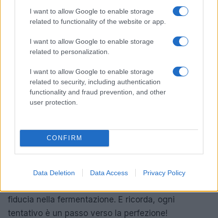
I want to allow Google to enable storage
corretta fermentazione. Per mantenere le verdure
related to functionality of the website or app.
sott’acqua, puoi usare pesi o inserire un peso nel
barattolo. Dopo la chiusura del contenitore, lascia
I want to allow Google to enable storage
related to personalization.
fermentare a temperatura ambiente e controlla
quotidianamente il livello di salamoia, assaggiando
I want to allow Google to enable storage
dopo alcuni giorni per individuare il sapore
related to security, including authentication
functionality and fraud prevention, and other
desiderato. Non è un processo entusiasmante?
user protection.
È fondamentale seguire alcune linee guida per
garantire il successo della fermentazione. Utilizza
CONFIRM
materiali e contenitori puliti, preferibilmente in
vetro, e controlla che la temperatura sia costante.
Iniziare con ricette semplici, come i crauti,
Data Deletion
Data Access
Privacy Policy
permette di acclimatarsi alla tecnica e di acquisire
fiducia nella fermentazione. E ricorda, ogni
tentativo è un passo verso la perfezione!