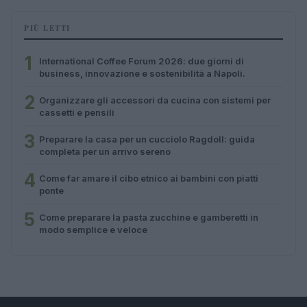
PIÙ LETTI
1
International Coffee Forum 2026: due giorni di
business, innovazione e sostenibilità a Napoli.
2
Organizzare gli accessori da cucina con sistemi per
cassetti e pensili
3
Preparare la casa per un cucciolo Ragdoll: guida
completa per un arrivo sereno
4
Come far amare il cibo etnico ai bambini con piatti
ponte
5
Come preparare la pasta zucchine e gamberetti in
modo semplice e veloce