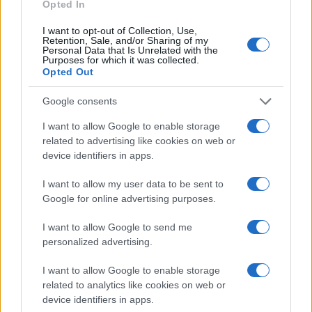
provare a fermentare per prima?
Opted In
I want to opt-out of Collection, Use,
Retention, Sale, and/or Sharing of my
Personal Data that Is Unrelated with the
Purposes for which it was collected.
Opted Out
Google consents
I want to allow Google to enable storage
related to advertising like cookies on web or
device identifiers in apps.
I want to allow my user data to be sent to
Google for online advertising purposes.
I want to allow Google to send me
personalized advertising.
I want to allow Google to enable storage
Dopo aver preparato le verdure, immergile in una
related to analytics like cookies on web or
soluzione salina che deve coprirle completamente.
device identifiers in apps.
Questo ambiente anaerobico è essenziale per la