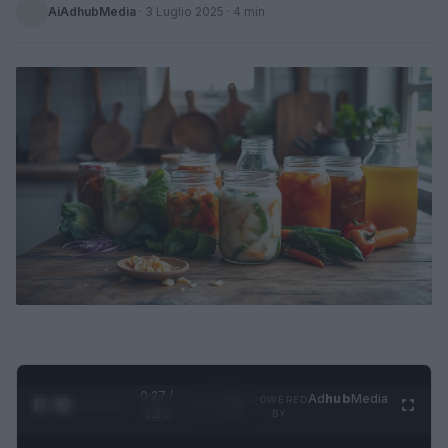
AiAdhubMedia
·
3 Luglio 2025
· 4 min
0:28 /
Ad
hub
Media
POWERED
1
/
4
1:23
BY