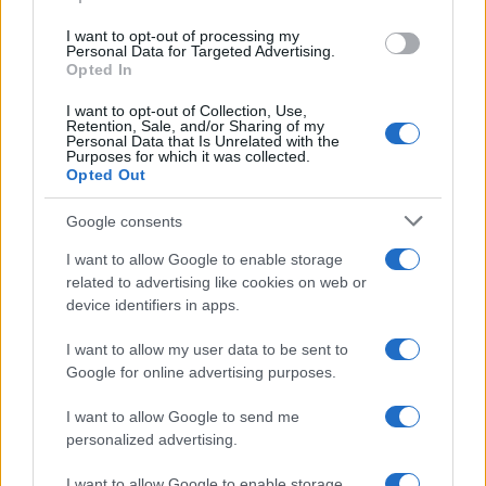
lasciali riposare in frigorifero per almeno un’ora.
I want to opt-out of processing my
Personal Data for Targeted Advertising.
Questo aiuterà a farli indurire ulteriormente. Puoi
Opted In
conservarli in un contenitore ermetico in frigorifero
I want to opt-out of Collection, Use,
per 3-4 giorni. È sconsigliato congelarli per via
Retention, Sale, and/or Sharing of my
Personal Data that Is Unrelated with the
della ricotta, che potrebbe alterarne la consistenza.
Purposes for which it was collected.
Opted Out
Consigli utili
Google consents
Se desideri variare la ricetta, puoi provare a
I want to allow Google to enable storage
utilizzare una crema spalmabile bianca, come
related to advertising like cookies on web or
device identifiers in apps.
cioccolato bianco o crema di pistacchio, per una
versione più delicata. Inoltre, per evitare che il
I want to allow my user data to be sent to
ripieno esca, assicurati che la crema spalmabile sia
Google for online advertising purposes.
ben fredda.
I want to allow Google to send me
personalized advertising.
I want to allow Google to enable storage