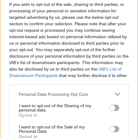
If you wish to opt-out of the sale, sharing to third parties, or
processing of your personal or sensitive information for
targeted advertising by us, please use the below opt-out
section to confirm your selection. Please note that after your
opt-out request is processed you may continue seeing
interest-based ads based on personal information utilized by
Formazione dei tartufini
us or personal information disclosed to third parties prior to
your opt-out. You may separately opt-out of the further
Una volta che il ripieno è pronto, prendi porzioni di
disclosure of your personal information by third parties on the
IAB’s list of downstream participants. This information may
impasto di circa 20 g e appiattiscile tra due fogli di
also be disclosed by us to third parties on the
IAB’s List of
carta forno. Metti al centro un cucchiaino di crema
Downstream Participants
that may further disclose it to other
spalmabile indurita e richiudi l’impasto formando
third parties.
una pallina. Assicurati che sia ben chiusa per
Please note that this website/app uses one or more Google
Personal Data Processing Opt Outs
evitare fuoriuscite.
services and may gather and store information including but
not limited to your visit or usage behaviour. You may click to
I want to opt-out of the Sharing of my
personal data.
grant or deny consent to Google and its third-party tags to
Decorazione e conservazione
Opted In
use your data for below specified purposes in below Google
consent section.
I want to opt-out of the Sale of my
Rotola ogni tartufino nel cacao amaro per ricoprirlo
Personal Data.
completamente. Disponi i tartufini su un vassoio e
Opted In