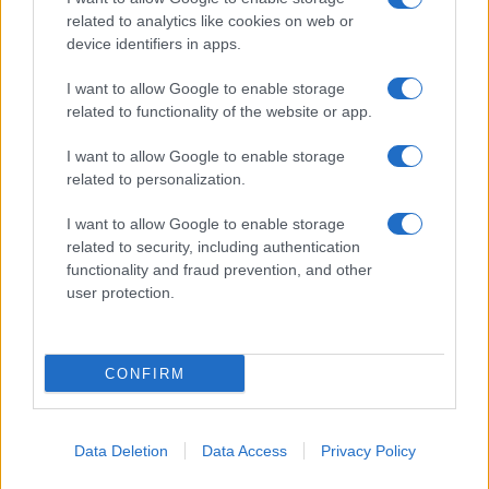
related to analytics like cookies on web or
device identifiers in apps.
I want to allow Google to enable storage
related to functionality of the website or app.
I want to allow Google to enable storage
related to personalization.
I want to allow Google to enable storage
related to security, including authentication
functionality and fraud prevention, and other
user protection.
Questi tartufini di ricotta e cocco sono perfetti da
servire freddi e rimangono gustosi anche il giorno
CONFIRM
dopo. Un dolce semplice ma efficace per
sorprendere amici e familiari, che sicuramente
Data Deletion
Data Access
Privacy Policy
apprezzeranno la tua creatività in cucina!