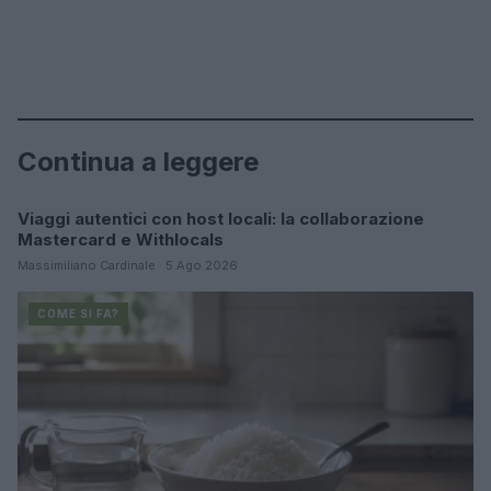
Continua a leggere
Viaggi autentici con host locali: la collaborazione
COME SI FA?
Mastercard e Withlocals
Massimiliano Cardinale · 5 Ago 2026
COME SI FA?