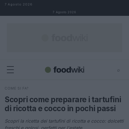
Salta al contenuto
7 Agosto 2026
7 Agosto 2026
⌕
×
⌕
COME SI FA?
Cerca
Scopri come preparare i tartufini
di ricotta e cocco in pochi passi
Scopri la ricetta dei tartufini di ricotta e cocco: dolcetti
freschi e golosi, perfetti per l'estate.