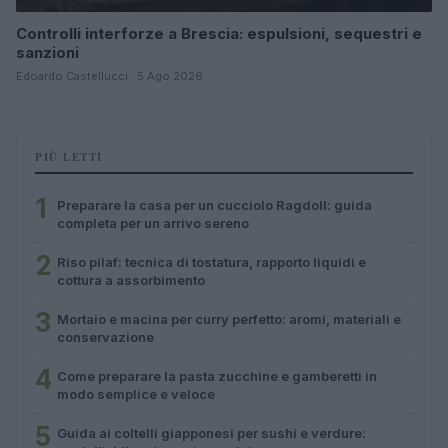
Controlli interforze a Brescia: espulsioni, sequestri e
sanzioni
Edoardo Castellucci · 5 Ago 2026
PIÙ LETTI
1
Preparare la casa per un cucciolo Ragdoll: guida
completa per un arrivo sereno
2
Riso pilaf: tecnica di tostatura, rapporto liquidi e
cottura a assorbimento
3
Mortaio e macina per curry perfetto: aromi, materiali e
conservazione
4
Come preparare la pasta zucchine e gamberetti in
modo semplice e veloce
5
Guida ai coltelli giapponesi per sushi e verdure: