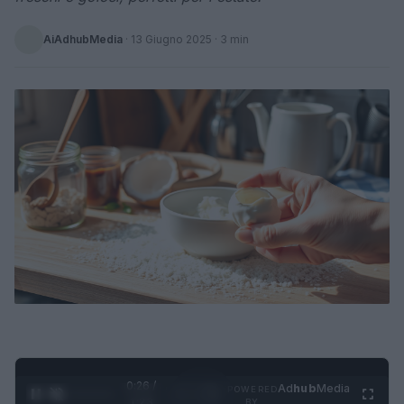
AiAdhubMedia
·
13 Giugno 2025
· 3 min
0:27 /
Ad
hub
Media
POWERED
1
/
4
1:23
BY