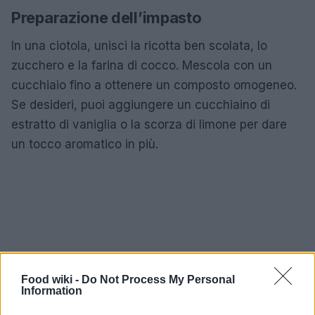
Preparazione dell’impasto
In una ciotola, unisci la ricotta ben scolata, lo
zucchero e la farina di cocco. Mescola con un
cucchiaio fino a ottenere un composto omogeneo.
Se desideri, puoi aggiungere un cucchiaino di
estratto di vaniglia o la scorza di limone per dare
un tocco aromatico in più.
Food wiki -
Do Not Process My Personal
Information