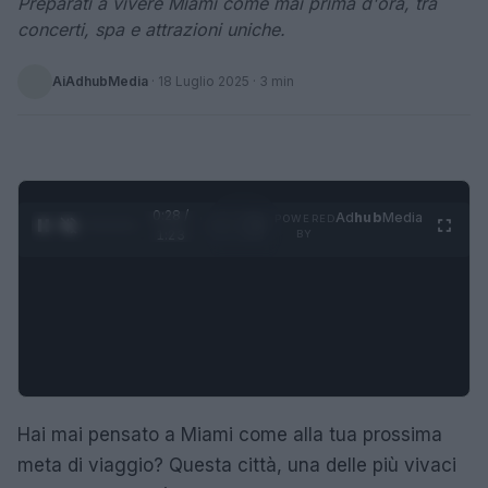
Preparati a vivere Miami come mai prima d'ora, tra
concerti, spa e attrazioni uniche.
AiAdhubMedia
·
18 Luglio 2025
· 3 min
0:28 /
Ad
hub
Media
POWERED
1
/
4
1:23
BY
Hai mai pensato a Miami come alla tua prossima
meta di viaggio? Questa città, una delle più vivaci