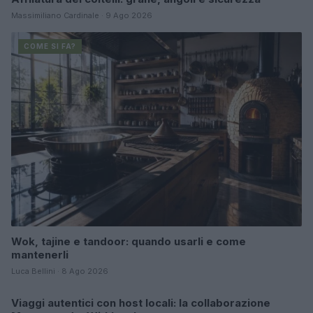
Massimiliano Cardinale · 9 Ago 2026
COME SI FA?
Wok, tajine e tandoor: quando usarli e come
mantenerli
Luca Bellini · 8 Ago 2026
Viaggi autentici con host locali: la collaborazione
COME SI FA?