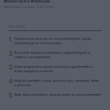
Mastercard e Withlocals
Massimiliano Cardinale · 5 Ago 2026
PIÙ LETTI
1
Preparare la casa per un cucciolo Ragdoll: guida
completa per un arrivo sereno
2
Riso pilaf: tecnica di tostatura, rapporto liquidi e
cottura a assorbimento
3
Come preparare la pasta zucchine e gamberetti in
modo semplice e veloce
4
Negroni perfetto a casa: guida su gin, vermouth, bitter
e ghiaccio
5
Wok, tajine e tandoor: quando usarli e come mantenerli