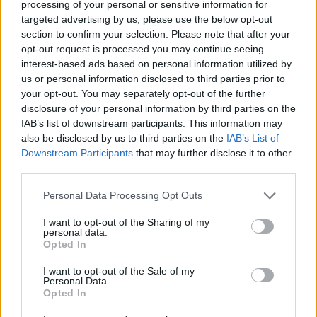
processing of your personal or sensitive information for
targeted advertising by us, please use the below opt-out
section to confirm your selection. Please note that after your
Le spa di Miami sono rinomate per l’uso di prodotti
opt-out request is processed you may continue seeing
locali e tecniche innovative. Molte di esse si
interest-based ads based on personal information utilized by
us or personal information disclosed to third parties prior to
trovano in hotel di lusso, offrendo non solo
your opt-out. You may separately opt-out of the further
trattamenti di alta qualità, ma anche una vista
disclosure of your personal information by third parties on the
mozzafiato sull’oceano. Prenota in anticipo per
IAB’s list of downstream participants. This information may
also be disclosed by us to third parties on the
IAB’s List of
assicurarti il tuo posto e approfittare delle offerte
Downstream Participants
that may further disclose it to other
speciali: non vorrai perderti un attimo di puro relax,
third parties.
vero?
Please note that this website/app uses one or more Google
Personal Data Processing Opt Outs
services and may gather and store information including but
Attrazioni imperdibili e itinerari
not limited to your visit or usage behaviour. You may click to
I want to opt-out of the Sharing of my
personal data.
consigliati
grant or deny consent to Google and its third-party tags to
Opted In
use your data for below specified purposes in below Google
Miami è una vera e propria miniera di attrazioni per
consent section.
I want to opt-out of the Sale of my
Personal Data.
i visitatori. Dalle splendide spiagge di Miami Beach
Opted In
ai colorati quartieri come Wynwood e Little