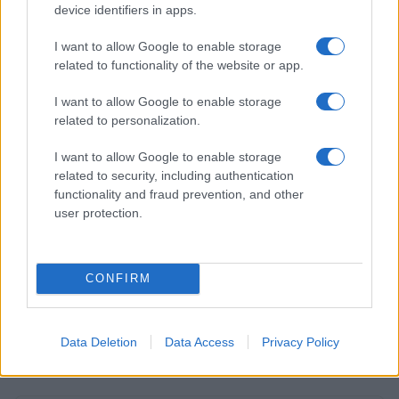
device identifiers in apps.
I want to allow Google to enable storage
related to functionality of the website or app.
I want to allow Google to enable storage
related to personalization.
I want to allow Google to enable storage
related to security, including authentication
functionality and fraud prevention, and other
user protection.
Con questa guida, sei pronto a scoprire tutto ciò
che Miami ha da offrire, dalle esperienze musicali
CONFIRM
alle opzioni di benessere, rendendo la tua visita
davvero indimenticabile. Cosa aspetti? Miami ti sta
Data Deletion
Data Access
Privacy Policy
aspettando!