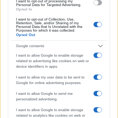
I want to opt-out of processing my
Havana, ogni angolo della città ha qualcosa di
Personal Data for Targeted Advertising.
Opted In
unico da offrire. Se stai pianificando un weekend a
Miami, perché non creare un itinerario che includa
I want to opt-out of Collection, Use,
Retention, Sale, and/or Sharing of my
eventi musicali e esplorazioni culturali? Sarà un
Personal Data that Is Unrelated with the
Purposes for which it was collected.
modo fantastico per vivere la città a 360 gradi!
Opted Out
Per gli amanti del gelato, Miami è un vero paradiso.
Google consents
Le gelaterie artigianali offrono gusti innovativi e
I want to allow Google to enable storage
deliziosi, un’esperienza da non perdere. Inoltre, non
related to advertising like cookies on web or
device identifiers in apps.
dimenticare di provare i ristoranti che offrono
musica dal vivo: unire il piacere del palato a quello
I want to allow my user data to be sent to
dell’udito è un’esperienza che rende ogni pasto
Google for online advertising purposes.
indimenticabile.
I want to allow Google to send me
personalized advertising.
I want to allow Google to enable storage
related to analytics like cookies on web or