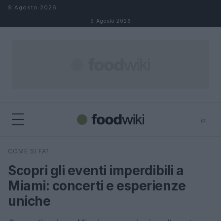
Salta al contenuto
9 Agosto 2026
9 Agosto 2026
⌕
×
⌕
COME SI FA?
Cerca
Scopri gli eventi imperdibili a
Miami: concerti e esperienze
uniche