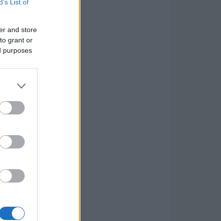
B’s List of
er and store
to grant or
ed purposes