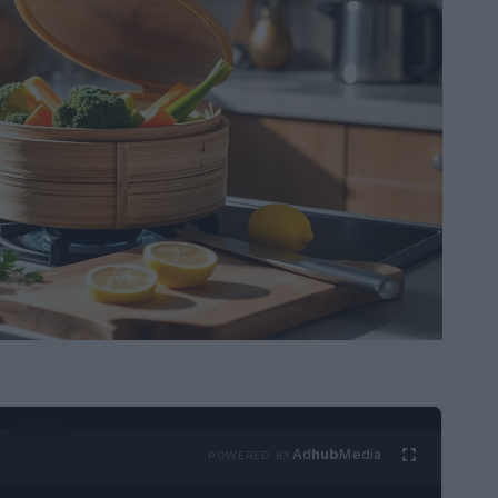
Ad
hub
Media
POWERED BY