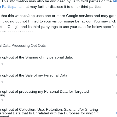
. This information may also be disclosed by us to third parties on the
IA
Participants
that may further disclose it to other third parties.
 that this website/app uses one or more Google services and may gath
including but not limited to your visit or usage behaviour. You may click 
 to Google and its third-party tags to use your data for below specifi
ogle consent section.
l Data Processing Opt Outs
o opt-out of the Sharing of my personal data.
In
o opt-out of the Sale of my Personal Data.
In
a vapore
to opt-out of processing my Personal Data for Targeted
ing.
In
fica scegliere un metodo di cottura che
o opt-out of Collection, Use, Retention, Sale, and/or Sharing
egli alimenti.
Hai mai notato come le verdure
ersonal Data that Is Unrelated with the Purposes for which it
lected.