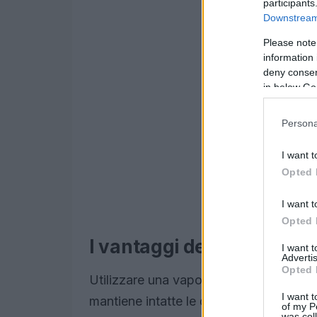
participants
Downstream 
Please note
information 
deny consent
in below Go
Persona
I want t
Opted 
I want t
Opted 
I vantaggi della cottura 
I want 
Advertis
Opted 
Utilizzare una vaporiera di bambù signi
I want t
mantiene intatte le qualità nutrizionali d
of my P
was col