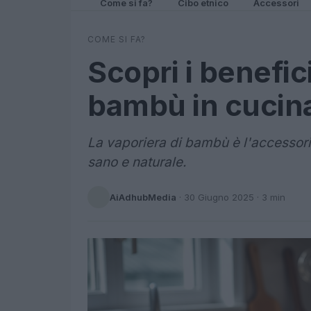
Come si fa?
Cibo etnico
Accessori
COME SI FA?
Scopri i benefic
bambù in cucin
La vaporiera di bambù è l'accessori
sano e naturale.
AiAdhubMedia
·
30 Giugno 2025
· 3 min