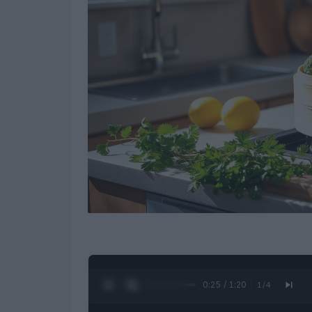
0:27 / 1:20
1
/
4