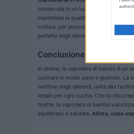
authenti
conservala in un luogo fresco e asciutt
mantenere la qualità del bambù nel tem
cottura, per assicurarti che il vapore c
perfetta degli alimenti.
Conclusione: perché sceg
In sintesi, la vaporiera di bambù è un 
cucinare in modo sano e gustoso. La su
nutritive degli alimenti, unita alla facili
ideale per ogni cucina. Che tu stia p
ricette, la vaporiera di bambù valorizza
equilibrato e salutare.
Allora, cosa asp