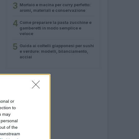
3
Mortaio e macina per curry perfetto:
aromi, materiali e conservazione
4
Come preparare la pasta zucchine e
gamberetti in modo semplice e
veloce
5
Guida ai coltelli giapponesi per sushi
e verdure: modelli, bilanciamento,
acciai
sonal or
ection to
ou may
 personal
out of the
 downstream