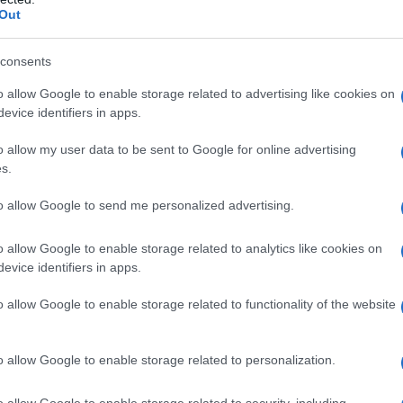
ccanti?
Questo metodo è particolarmente
Out
dalle verdure al pesce, dalla carne ai dolci.
vapore circola liberamente, permettendo una
consents
 sapori originali. Immagina di assaporare una
o allow Google to enable storage related to advertising like cookies on
evice identifiers in apps.
ane intenso e la consistenza tenera.
E non è
rsatile, consentendo di cuocere più ingredienti
o allow my user data to be sent to Google for online advertising
 e proprio toccasana per chi ama preparare
s.
im sum, dove diverse farciture possono cuocere
to allow Google to send me personalized advertising.
o allow Google to enable storage related to analytics like cookies on
evice identifiers in apps.
a vaporiera
o allow Google to enable storage related to functionality of the website
poriera di bambù, è fondamentale seguire alcune
e. Dopo ogni utilizzo, lavala con acqua tiepida e
o allow Google to enable storage related to personalization.
ressivi.
Ti starai chiedendo: “Come posso
a volta pulita, asciugala completamente e
o allow Google to enable storage related to security, including