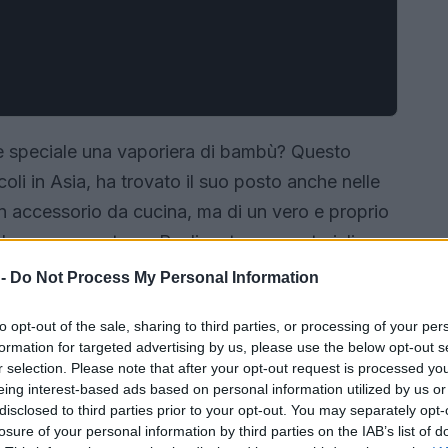
e speciale una vaporiera di bambù? Questo
coli in Asia, ha trovato il suo posto anche nelle
un accessorio da cucina, ma di un vero e proprio
do sano e gustoso. Realizzata con materiali
bambù consente di cuocere i cibi a vapore,
 -
Do Not Process My Personal Information
ve. Un’opzione ecologica che ti permette di
to opt-out of the sale, sharing to third parties, or processing of your per
ti per uno stile di vita equilibrato.
E perché non
formation for targeted advertising by us, please use the below opt-out s
r selection. Please note that after your opt-out request is processed y
eing interest-based ads based on personal information utilized by us or
disclosed to third parties prior to your opt-out. You may separately opt-
losure of your personal information by third parties on the IAB’s list of