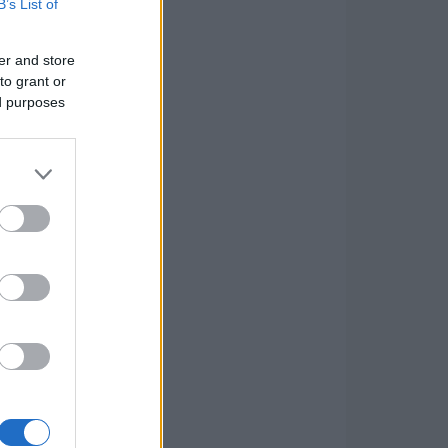
B’s List of
er and store
to grant or
ed purposes