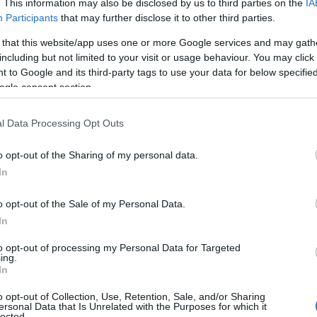
. This information may also be disclosed by us to third parties on the
IA
Participants
that may further disclose it to other third parties.
 that this website/app uses one or more Google services and may gath
including but not limited to your visit or usage behaviour. You may click 
 to Google and its third-party tags to use your data for below specifi
ogle consent section.
l Data Processing Opt Outs
o opt-out of the Sharing of my personal data.
In
o opt-out of the Sale of my Personal Data.
In
to opt-out of processing my Personal Data for Targeted
ngono accolti dallo Staff Ambasciatori del Gusto,
ing.
In
nti a guidare i clienti attraverso il menu. La sala
bili d’epoca, trasmette un senso di storicità e
o opt-out of Collection, Use, Retention, Sale, and/or Sharing
ersonal Data that Is Unrelated with the Purposes for which it
ibile godere dei pasti nella terrazza esterna,
lected.