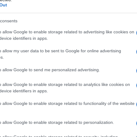
Out
circostante.
consents
pori
o allow Google to enable storage related to advertising like cookies on
evice identifiers in apps.
ra i sapori del mare e della terra. La signora
e, è disponibile per consigliare i piatti più
o allow my user data to be sent to Google for online advertising
s.
ert, ogni portata è pensata per esaltare
e si tratti di un pranzo informale o di una cena
to allow Google to send me personalized advertising.
ria di passione e dedizione.
o allow Google to enable storage related to analytics like cookies on
evice identifiers in apps.
o allow Google to enable storage related to functionality of the website
ttima selezione di vini. La Pecora Nera offre
enienti dai migliori vigneti italiani e
o allow Google to enable storage related to personalization.
pronti a consigliare la bottiglia perfetta per
o allow Google to enable storage related to security, including