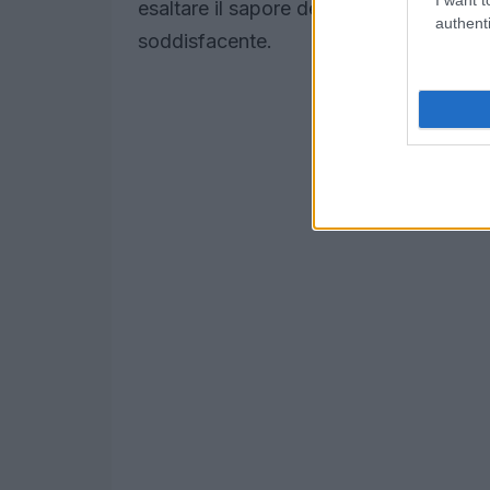
esaltare il sapore dei piatti scelti, re
authenti
soddisfacente.