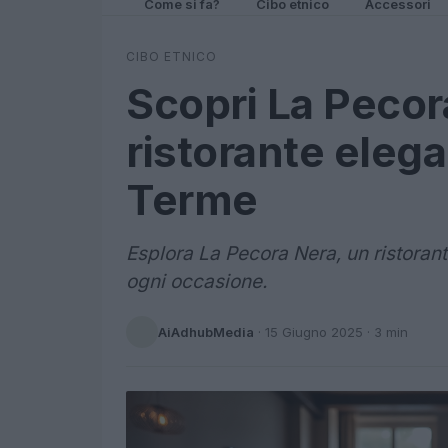
Come si fa?
Cibo etnico
Accessori
CIBO ETNICO
Scopri La Pecor
ristorante eleg
Terme
Esplora La Pecora Nera, un ristorant
ogni occasione.
AiAdhubMedia
·
15 Giugno 2025
· 3 min