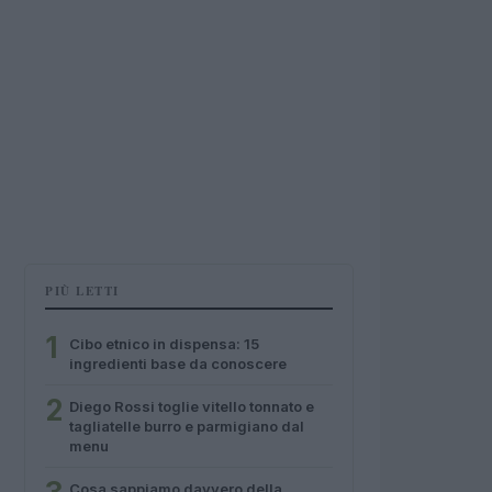
PIÙ LETTI
1
Cibo etnico in dispensa: 15
ingredienti base da conoscere
2
Diego Rossi toglie vitello tonnato e
tagliatelle burro e parmigiano dal
menu
Cosa sappiamo davvero della