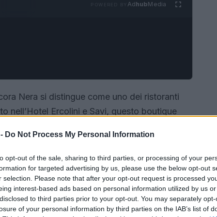
Ad
hub
Media
POWERED BY
ora Nera si distingue come uno dei ristoranti
rito nell’Hotel Ercolini e Savi, questo boutique
tmosfera accogliente e sofisticata. La
 -
Do Not Process My Personal Information
le e una proposta gastronomica variegata rende
esidera un’esperienza culinaria indimenticabile.
to opt-out of the sale, sharing to third parties, or processing of your per
formation for targeted advertising by us, please use the below opt-out s
r selection. Please note that after your opt-out request is processed y
eing interest-based ads based on personal information utilized by us or
disclosed to third parties prior to your opt-out. You may separately opt-
losure of your personal information by third parties on the IAB’s list of