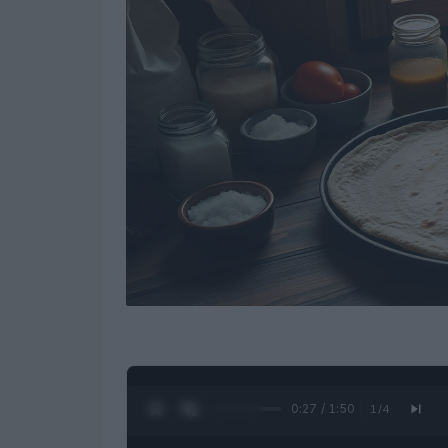
0:28 / 1:50
1
/
4