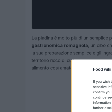
La piadina è molto più di un semplice p
gastronomica romagnola
, un cibo c
la sua preparazione semplice e gli ingre
territorio ricco di cultura e passione 
alimento così amato?
Food wiki
If you wish 
sensitive in
confirm you
continue se
information 
further disc