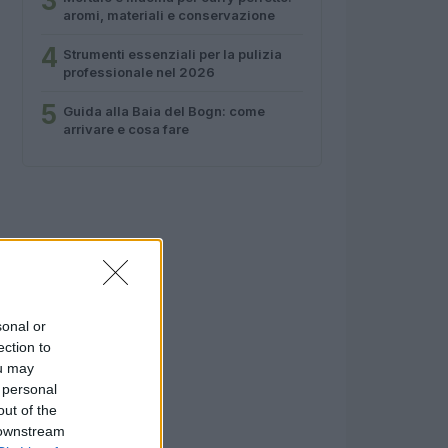
3
aromi, materiali e conservazione
4
Strumenti essenziali per la pulizia
professionale nel 2026
5
Guida alla Baia del Bogn: come
arrivare e cosa fare
sonal or
ection to
ou may
 personal
out of the
 downstream