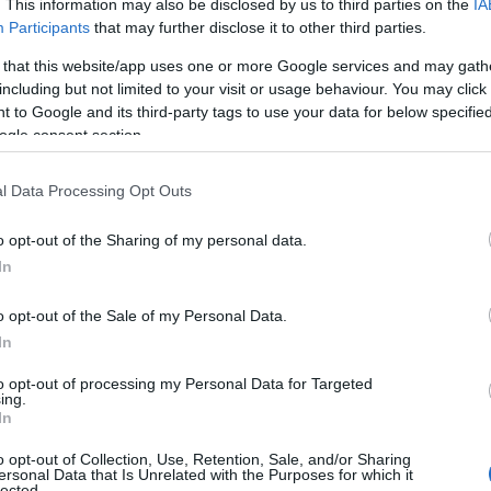
. This information may also be disclosed by us to third parties on the
IA
Participants
that may further disclose it to other third parties.
 that this website/app uses one or more Google services and may gath
including but not limited to your visit or usage behaviour. You may click 
 to Google and its third-party tags to use your data for below specifi
ogle consent section.
l Data Processing Opt Outs
o opt-out of the Sharing of my personal data.
In
romagnola
o opt-out of the Sale of my Personal Data.
ada, ha
radici antiche
che affondano nella
In
è stato per lungo tempo il cibo quotidiano delle
to opt-out of processing my Personal Data for Targeted
a? La ricetta è semplice: farina, acqua, sale e
ing.
In
 un impasto morbido e modellabile.
o opt-out of Collection, Use, Retention, Sale, and/or Sharing
 pietra, la piadina ha evoluto la sua preparazione
ersonal Data that Is Unrelated with the Purposes for which it
lected.