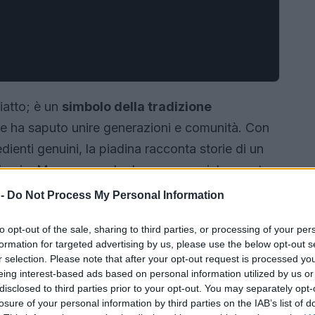
iatto; è un
simbolo della tradizione
he ha saputo unire generazioni e comunità. Con
dienti genuini, la piadina racconta storie di un
culinaria. Ma cosa rende davvero speciale questo
 -
Do Not Process My Personal Information
to opt-out of the sale, sharing to third parties, or processing of your per
formation for targeted advertising by us, please use the below opt-out s
r selection. Please note that after your opt-out request is processed y
eing interest-based ads based on personal information utilized by us or
disclosed to third parties prior to your opt-out. You may separately opt-
losure of your personal information by third parties on the IAB’s list of