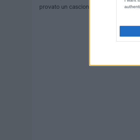
provato un cascione? È un vero e propri
authenti