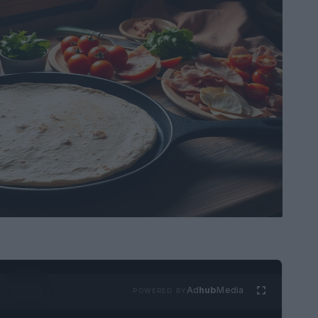
Ad
hub
Media
POWERED BY