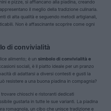
ini e pizze, si affiancano alla piadina, creando
ppresentano il meglio della tradizione culinaria.
ti di alta qualità e seguendo metodi artigianali,
nticabili. Non è affascinante scoprire come ogni
o di convivialità
lice alimento; è un
simbolo di convivialità e
asioni sociali, è il piatto ideale per un pranzo
cità di adattarsi a diversi contesti e gusti la
può resistere a una buona piadina in compagnia?
 trovare chioschi e ristoranti dedicati
ibile gustarla in tutte le sue varianti. La piadina
ura romagnola, un cibo che unisce tradizione e