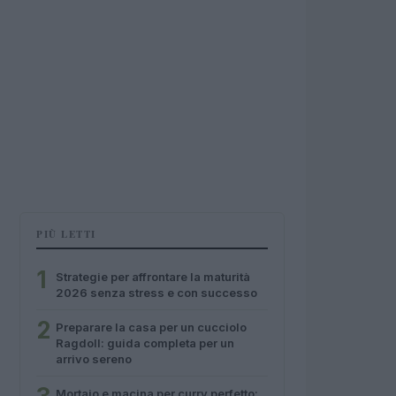
PIÙ LETTI
1
Strategie per affrontare la maturità
2026 senza stress e con successo
2
Preparare la casa per un cucciolo
Ragdoll: guida completa per un
arrivo sereno
Mortaio e macina per curry perfetto: