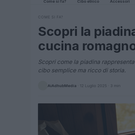
Come si fa?
Cibo etnico
Accessori
COME SI FA?
Scopri la piadin
cucina romagno
Scopri come la piadina rappresenta 
cibo semplice ma ricco di storia.
AiAdhubMedia
·
12 Luglio 2025
· 3 min