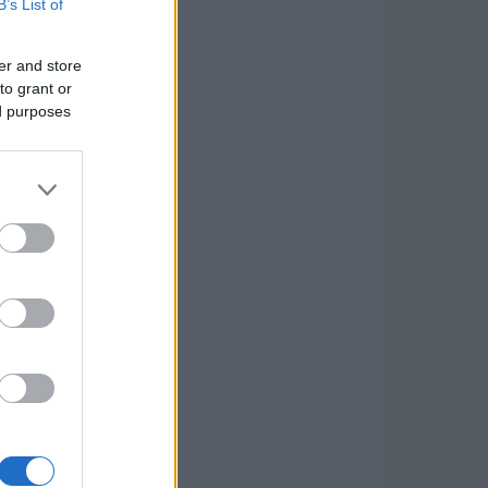
B’s List of
er and store
to grant or
ed purposes