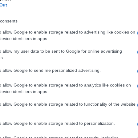
sua essenza. Chi di voi ha mai assaggiato una
Out
consents
nzionare il suo
ruolo fondamentale
nella storia
o allow Google to enable storage related to advertising like cookies on
so e nutriente, ha nutrito per generazioni i
evice identifiers in apps.
l tempo, ha conquistato anche le tavole dei
o allow my user data to be sent to Google for online advertising
n simbolo della cucina locale. Oggi, la piadina è
s.
e oltre, grazie alla sua versatilità e al suo
to allow Google to send me personalized advertising.
 quali varianti potresti trovare in giro?
o allow Google to enable storage related to analytics like cookies on
: un mondo da scoprire
evice identifiers in apps.
o allow Google to enable storage related to functionality of the website
rse varianti che arricchiscono l’offerta
: una piadina ripiena di ingredienti gustosi,
o allow Google to enable storage related to personalization.
. Le farciture possono variare da formaggi freschi
rendendo ogni morso un’esperienza unica. Hai mai
o allow Google to enable storage related to security, including