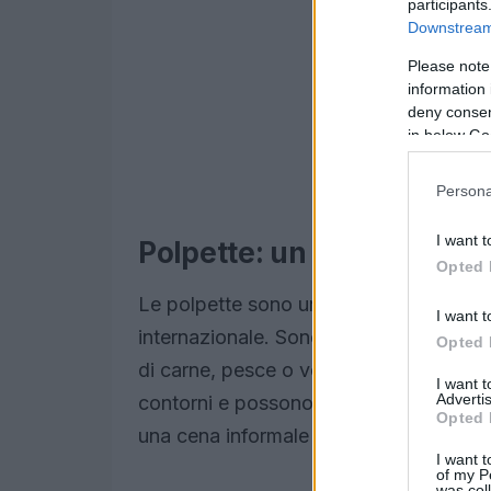
participants
Downstream 
Please note
information 
deny consent
in below Go
Persona
I want t
Polpette: un classico int
Opted 
Le polpette sono una delle preparazioni
I want t
internazionale. Sono facili da preparare
Opted 
di carne, pesce o vegetariane, le pol
I want 
Advertis
contorni e possono anche essere servit
Opted 
una cena informale o per un pranzo in f
I want t
of my P
was col