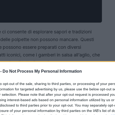
ci consente di esplorare sapori e tradizioni
le delle polpette non possono mancare. Questi
 e possono essere preparati con diversi
tti iconici, come i gamberi in salsa all’aglio, che
cucine di tutto il mondo.
 -
Do Not Process My Personal Information
to opt-out of the sale, sharing to third parties, or processing of your per
formation for targeted advertising by us, please use the below opt-out s
r selection. Please note that after your opt-out request is processed y
eing interest-based ads based on personal information utilized by us or
disclosed to third parties prior to your opt-out. You may separately opt-
losure of your personal information by third parties on the IAB’s list of