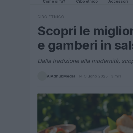
Come si fa?
Cibo etnico
Accessori
CIBO ETNICO
Scopri le miglior
e gamberi in sals
Dalla tradizione alla modernità, sco
AiAdhubMedia
·
14 Giugno 2025
· 3 min