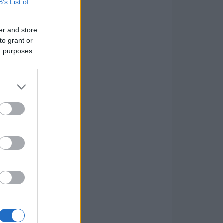
B’s List of
er and store
to grant or
ed purposes