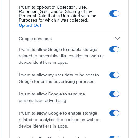
animali domestici.
I want to opt-out of Collection, Use,
Retention, Sale, and/or Sharing of my
Personal Data that Is Unrelated with the
Purposes for which it was collected.
In alcuni casi, rivolgerti a professionisti potrebbe
Opted Out
essere la scelta migliore, soprattutto per
infestazioni ampie e persistenti. Non sottovalutare
Google consents
mai la situazione: è sempre meglio chiedere aiuto
I want to allow Google to enable storage
piuttosto che affrontare un problema crescente da
related to advertising like cookies on web or
device identifiers in apps.
soli.
I want to allow my user data to be sent to
Google for online advertising purposes.
I want to allow Google to send me
personalized advertising.
I want to allow Google to enable storage
related to analytics like cookies on web or
device identifiers in apps.