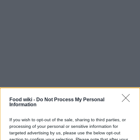
Food wiki -
Do Not Process My Personal
Information
Pratiche semplici, come conservare alimenti in
contenitori ermetici e svuotare frequentemente i
If you wish to opt-out of the sale, sharing to third parties, or
bidoni della spazzatura, possono davvero fare la
processing of your personal or sensitive information for
targeted advertising by us, please use the below opt-out
differenza nel creare un clima sfavorevole per
section to confirm your selection. Please note that after your