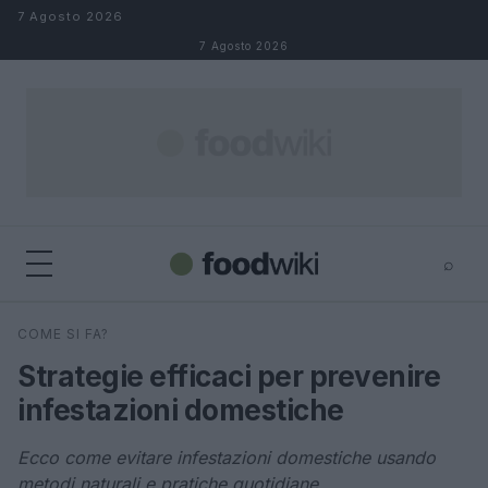
Salta al contenuto
7 Agosto 2026
7 Agosto 2026
⌕
×
⌕
COME SI FA?
Cerca
Strategie efficaci per prevenire
infestazioni domestiche
Ecco come evitare infestazioni domestiche usando
metodi naturali e pratiche quotidiane.