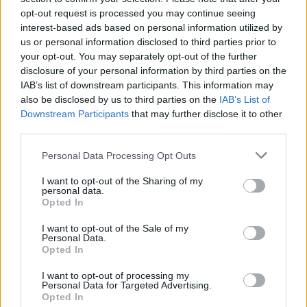
insetti e roditori. Anche prendersi cura degli spazi
opt-out request is processed you may continue seeing
esterni, come giardini e balconi, è cruciale per
interest-based ads based on personal information utilized by
us or personal information disclosed to third parties prior to
prevenire le infestazioni. Hai mai pensato a quanto
your opt-out. You may separately opt-out of the further
può essere utile una potatura regolare delle piante?
disclosure of your personal information by third parties on the
IAB’s list of downstream participants. This information may
also be disclosed by us to third parties on the
IAB’s List of
Quando la prevenzione non basta
Downstream Participants
that may further disclose it to other
third parties.
Quando le misure preventive non bastano, è
necessario ricorrere a metodi collaudati. Tra le
Please note that this website/app uses one or more Google
Personal Data Processing Opt Outs
services and may gather and store information including but
soluzioni più efficaci ci sono trattamenti mirati che
not limited to your visit or usage behaviour. You may click to
I want to opt-out of the Sharing of my
utilizzano prodotti specifici, scelti in base al tipo di
personal data.
grant or deny consent to Google and its third-party tags to
Opted In
parassita e all’ambiente da trattare. Spray, trappole
use your data for below specified purposes in below Google
consent section.
e dispositivi di dissuasione possono fornire un
I want to opt-out of the Sale of my
Personal Data.
intervento diretto e risolutivo in caso di
Opted In
infestazione. Ma attenzione: è fondamentale
I want to opt-out of processing my
seguire attentamente le istruzioni d’uso e adottare
Personal Data for Targeted Advertising.
Opted In
precauzioni, specialmente in presenza di bambini o