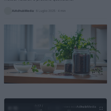
AiAdhubMedia
·
6 Luglio 2025
· 4 min
0:28 /
Ad
hub
Media
POWERED
1
/
4
1:20
BY