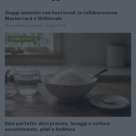
Viaggi autentici con host locali: la collaborazione
COME SI FA?
Mastercard e Withlocals
Massimiliano Cardinale · 5 Ago 2026
COME SI FA?
Riso perfetto: dosi precise, lavaggi e cotture
assorbimento, pilaf e bollitura