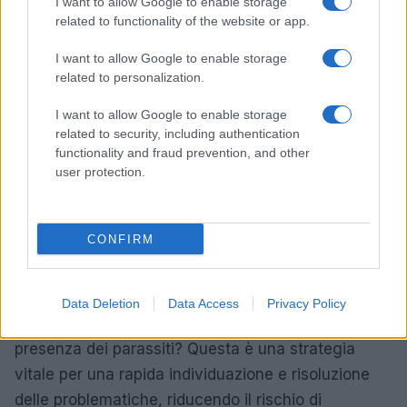
I want to allow Google to enable storage
related to functionality of the website or app.
I want to allow Google to enable storage
related to personalization.
I want to allow Google to enable storage
Conclusione: vivere in un ambiente sano
related to security, including authentication
functionality and fraud prevention, and other
Mantenere una casa senza parassiti richiede
user protection.
impegno costante e buone abitudini. Oltre a una
pulizia accurata, è fondamentale effettuare
CONFIRM
ispezioni regolari dei punti critici, riparare
tempestivamente eventuali danni strutturali ed
evitare accumuli di materiali. Hai educato i membri
Data Deletion
Data Access
Privacy Policy
della tua famiglia a riconoscere i segnali di
presenza dei parassiti? Questa è una strategia
vitale per una rapida individuazione e risoluzione
delle problematiche, riducendo il rischio di