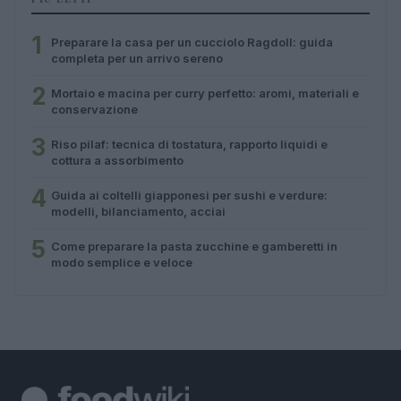
1
Preparare la casa per un cucciolo Ragdoll: guida
completa per un arrivo sereno
2
Mortaio e macina per curry perfetto: aromi, materiali e
conservazione
3
Riso pilaf: tecnica di tostatura, rapporto liquidi e
cottura a assorbimento
4
Guida ai coltelli giapponesi per sushi e verdure:
modelli, bilanciamento, acciai
5
Come preparare la pasta zucchine e gamberetti in
modo semplice e veloce