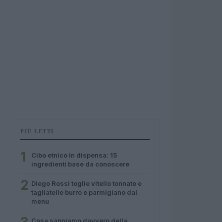
PIÙ LETTI
1
Cibo etnico in dispensa: 15
ingredienti base da conoscere
2
Diego Rossi toglie vitello tonnato e
tagliatelle burro e parmigiano dal
menu
Cosa sappiamo davvero della