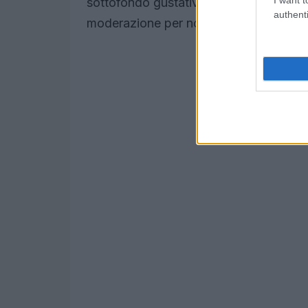
sottofondo gustativo. Sale e aceto o li
authenti
moderazione per non coprire le spezie.