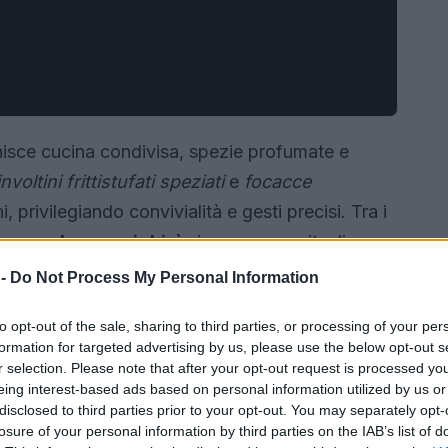
nisce cucina condivisa, spezie profumate e
involtini fritti
stufati speziati
e
focacce
privilegiando convivialità e gesti precisi. Tra i
era
sambusa
e
zighinì
ciascuno con rituali,
ici. Capire l’intreccio tra materie prime e
 -
Do Not Process My Personal Information
dibili e rispettosi.
to opt-out of the sale, sharing to third parties, or processing of your per
formation for targeted advertising by us, please use the below opt-out s
r selection. Please note that after your opt-out request is processed y
eing interest-based ads based on personal information utilized by us or
disclosed to third parties prior to your opt-out. You may separately opt-
losure of your personal information by third parties on the IAB’s list of