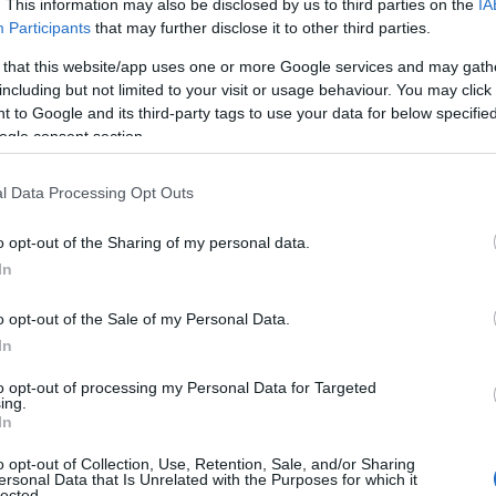
. This information may also be disclosed by us to third parties on the
IA
Participants
that may further disclose it to other third parties.
 that this website/app uses one or more Google services and may gath
including but not limited to your visit or usage behaviour. You may click 
 to Google and its third-party tags to use your data for below specifi
ogle consent section.
l Data Processing Opt Outs
o opt-out of the Sharing of my personal data.
In
 tempo per orientarsi: come selezionare
o opt-out of the Sale of my Personal Data.
In
niche
preservano la struttura originaria e come
 snaturare l’identità. Dopo una mappa degli
to opt-out of processing my Personal Data for Targeted
ing.
la
fermentazione
e delle cotture, per poi
In
dere con suggerimenti pratici di servizio e
o opt-out of Collection, Use, Retention, Sale, and/or Sharing
ersonal Data that Is Unrelated with the Purposes for which it
lected.