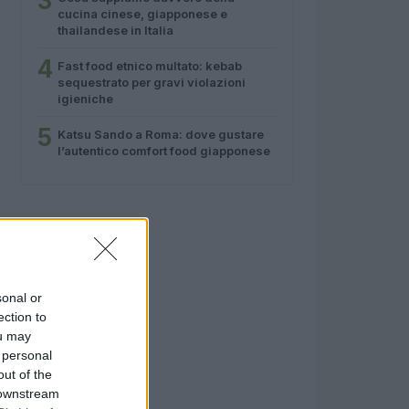
3
cucina cinese, giapponese e
thailandese in Italia
4
Fast food etnico multato: kebab
sequestrato per gravi violazioni
igieniche
5
Katsu Sando a Roma: dove gustare
l’autentico comfort food giapponese
sonal or
ection to
ou may
 personal
out of the
 downstream