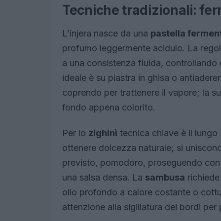
Tecniche tradizionali: fe
L’injera nasce da una
pastella fermen
profumo leggermente acidulo. La regola 
a una consistenza fluida, controllando 
ideale è su piastra in ghisa o antiadere
coprendo per trattenere il vapore; la su
fondo appena colorito.
Per lo
zighinì
tecnica chiave è il lungo
ottenere dolcezza naturale; si uniscon
previsto, pomodoro, proseguendo con c
una salsa densa. La
sambusa
richiede 
olio profondo a calore costante o cottu
attenzione alla sigillatura dei bordi pe