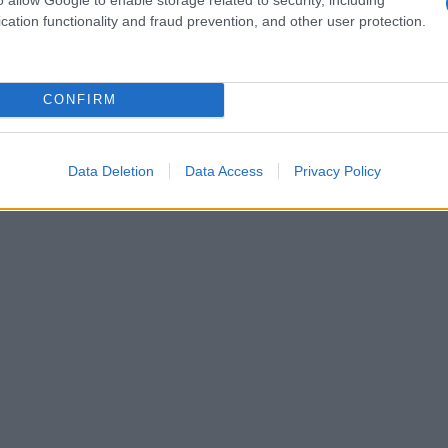
mone aiutano l’equilibrio acido, sempre con
cation functionality and fraud prevention, and other user protection.
CONFIRM
Data Deletion
Data Access
Privacy Policy