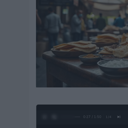
0:28 / 1:50
1
/
4