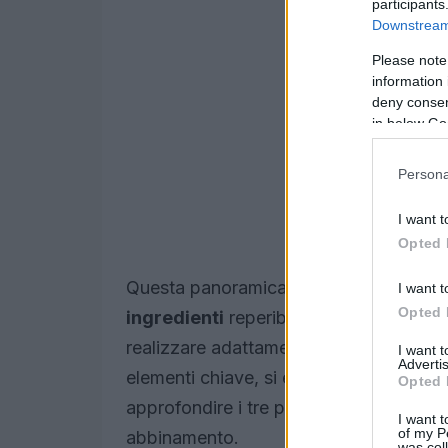
participants
Downstream 
Please note
information 
deny consent
in below Go
Persona
I want t
Opted 
Questa panoramica offre principi senza
I want t
Opted 
ingredienti
reperibili in Italia, quali
tec
realizzare adattamenti domestici senza
I want 
Advertis
elementi chiave, si entra nei cardini del
Opted 
approfondire i tre piatti simbolo e chiu
I want t
of my P
abbinamento.
was col