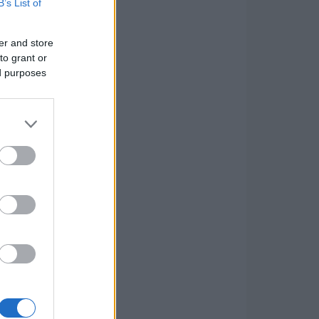
B’s List of
er and store
to grant or
ed purposes