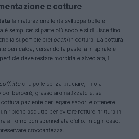
rmentazione e cotture
tata
la maturazione lenta sviluppa bolle e
è semplice: si parte più sodo e si diluisce fino
che la superficie crei
occhi
in cottura. La cottura
nte ben calda, versando la pastella in spirale e
perficie deve restare morbida e alveolata, il
soffritto
di cipolle senza bruciare, fino a
o poi berberè, grasso aromatizzato e, se
ottura paziente per legare sapori e ottenere
un ripieno asciutto per evitare rotture: frittura in
ra al forno con spennellata d’olio. In ogni caso,
r preservare croccantezza.