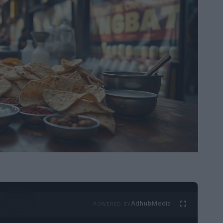
Ad
hub
Media
POWERED BY