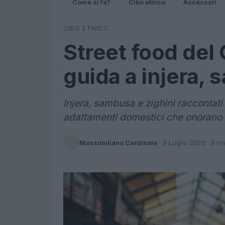
Come si fa?
Cibo etnico
Accessori
CIBO ETNICO
Street food del 
guida a injera, 
Injera, sambusa e zighinì raccontati 
adattamenti domestici che onorano l
Massimiliano Cardinale
·
9 Luglio 2026
· 6 mi