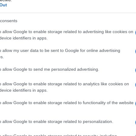
Out
i in Italia
consents
a si trova in negozi specializzati e bio. Per
o allow Google to enable storage related to advertising like cookies on
evice identifiers in apps.
 usano miscele con
grano saraceno
o farina di
 guida. Le spezie ruotano attorno al
berberè
o allow my user data to be sent to Google for online advertising
s.
onta oppure composta con paprika, peperoncino,
momo, chiodi di garofano, zenzero e cannella. Il
to allow Google to send me personalized advertising.
ro chiarificato speziato: una valida alternativa è
o allow Google to enable storage related to analytics like cookies on
e semi.
evice identifiers in apps.
eci per versioni vegetali, mentre pollo e manzo
o allow Google to enable storage related to functionality of the website
a servono sfoglie sottili o pasta all’olio facile
mpiegare fogli tipo
brik
o una pasta semplice
o allow Google to enable storage related to personalization.
cipolla, aglio e zenzero, che costruiscono il
o allow Google to enable storage related to security, including