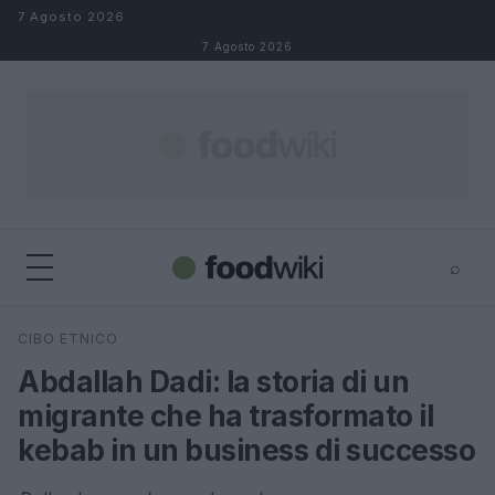
Salta al contenuto
7 Agosto 2026
7 Agosto 2026
⌕
×
⌕
CIBO ETNICO
Cerca
Abdallah Dadi: la storia di un
migrante che ha trasformato il
kebab in un business di successo