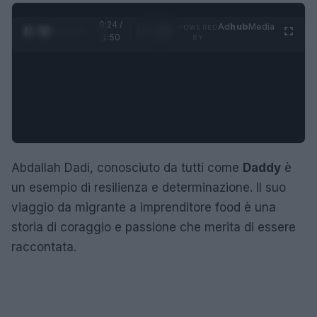
0:25 /
Ad
hub
Media
POWERED
1
/
4
1:50
BY
Abdallah Dadi, conosciuto da tutti come
Daddy
è
un esempio di resilienza e determinazione. Il suo
viaggio da migrante a imprenditore food è una
storia di coraggio e passione che merita di essere
raccontata.