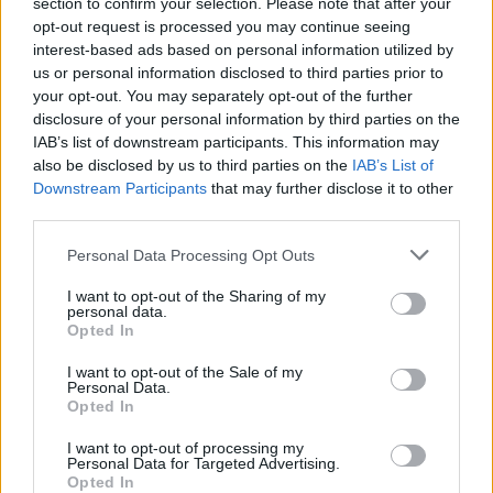
section to confirm your selection. Please note that after your
opt-out request is processed you may continue seeing
interest-based ads based on personal information utilized by
us or personal information disclosed to third parties prior to
your opt-out. You may separately opt-out of the further
disclosure of your personal information by third parties on the
IAB’s list of downstream participants. This information may
also be disclosed by us to third parties on the
IAB’s List of
Downstream Participants
that may further disclose it to other
third parties.
Please note that this website/app uses one or more Google
Personal Data Processing Opt Outs
services and may gather and store information including but
not limited to your visit or usage behaviour. You may click to
I want to opt-out of the Sharing of my
personal data.
grant or deny consent to Google and its third-party tags to
Opted In
use your data for below specified purposes in below Google
consent section.
I want to opt-out of the Sale of my
Personal Data.
Abdallah ha risposto con determinazione: “Da
Opted In
ragazzino ho rischiato tanto attraversando il mare,
I want to opt-out of processing my
ho messo la mia vita in gioco per arrivare qui. Non
Personal Data for Targeted Advertising.
Opted In
posso non provare a rischiare per realizzare