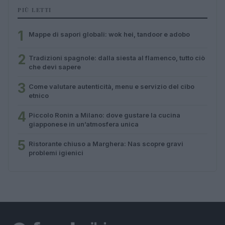
PIÙ LETTI
1
Mappe di sapori globali: wok hei, tandoor e adobo
2
Tradizioni spagnole: dalla siesta al flamenco, tutto ciò
che devi sapere
3
Come valutare autenticità, menu e servizio del cibo
etnico
4
Piccolo Ronin a Milano: dove gustare la cucina
giapponese in un’atmosfera unica
5
Ristorante chiuso a Marghera: Nas scopre gravi
problemi igienici