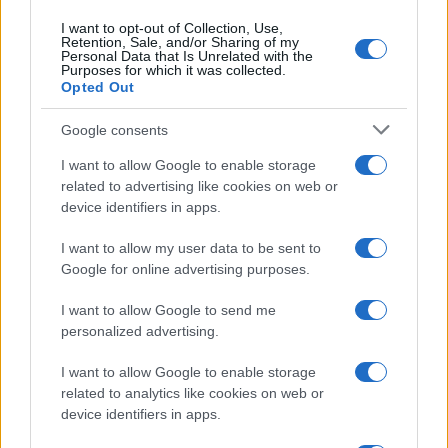
qualcosa in cui credo.”
I want to opt-out of Collection, Use,
Retention, Sale, and/or Sharing of my
Personal Data that Is Unrelated with the
La cucina come ponte culturale
Purposes for which it was collected.
Opted Out
La cucina è stata per Abdallah un mezzo per capire
Google consents
l’Italia e per sentirsi a casa. Ricorda con affetto la
pasta alla Norma
che gli ha ricordato un piatto
I want to allow Google to enable storage
related to advertising like cookies on web or
tunisino con melanzane e pomodoro. Anche la
device identifiers in apps.
carne arrostita, in particolare quella di cavallo, gli
ha riportato alla mente i sapori della sua terra.
I want to allow my user data to be sent to
Google for online advertising purposes.
Imparare l’italiano è stato un processo graduale.
I want to allow Google to send me
Abdallah ha studiato, ma ha imparato soprattutto
personalized advertising.
lavorando e vivendo con le persone. Oggi parla
I want to allow Google to enable storage
anche un po’ di siciliano, anche se ogni tanto gli
related to analytics like cookies on web or
scappa qualche parola.
device identifiers in apps.