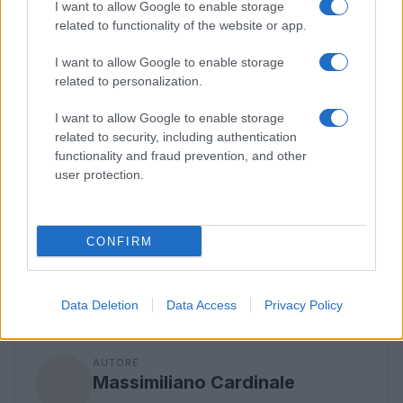
Il futuro e i progetti
I want to allow Google to enable storage
related to functionality of the website or app.
Abdallah non si ferma. Dopo il successo di
I want to allow Google to enable storage
Kebastard, sta già pensando a nuovi progetti.
related to personalization.
Vuole portare la sua famiglia in Italia per una
I want to allow Google to enable storage
vacanza, anche se non è semplice organizzare
related to security, including authentication
tutto.
functionality and fraud prevention, and other
user protection.
La sua storia è un esempio di come la
determinazione e la passione possano trasformare
le difficoltà in opportunità. Abdallah Dadi è un
CONFIRM
imprenditore che ha saputo unire tradizioni diverse,
creando qualcosa di unico e innovativo.
Data Deletion
Data Access
Privacy Policy
AUTORE
Massimiliano Cardinale