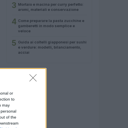
3
Mortaio e macina per curry perfetto:
aromi, materiali e conservazione
4
Come preparare la pasta zucchine e
gamberetti in modo semplice e
veloce
5
Guida ai coltelli giapponesi per sushi
e verdure: modelli, bilanciamento,
acciai
sonal or
ection to
ou may
 personal
out of the
 downstream