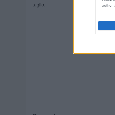
taglio.
authenti