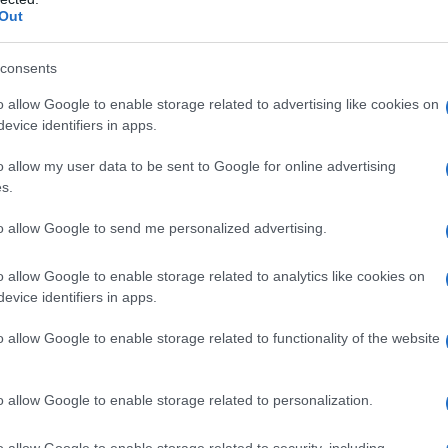
iate
Out
 questi semplici ingredienti:
200 g di tonno
consents
il succo e la scorza di
1 lime
, un cucchiaio di
olio
o allow Google to enable storage related to advertising like cookies on
evice identifiers in apps.
 Queste quantità mantengono un buon equilibrio
dolce-fruttata. Se desideri, puoi ridurre la
o allow my user data to be sent to Google for online advertising
s.
con
avocado
per una consistenza più cremosa o
o.
to allow Google to send me personalized advertising.
o allow Google to enable storage related to analytics like cookies on
evice identifiers in apps.
so di congelamento rapido
finalizzato a ridurre i
o allow Google to enable storage related to functionality of the website
he il
tonno
sia stato abbattuto a -20°C per
o; questo passaggio protegge dalla presenza di
o allow Google to enable storage related to personalization.
taminazioni come
Escherichia coli
. Acquista il
il prodotto in frigorifero fino al momento del
o allow Google to enable storage related to security, including