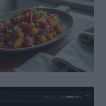
Ad
hub
Media
POWERED BY