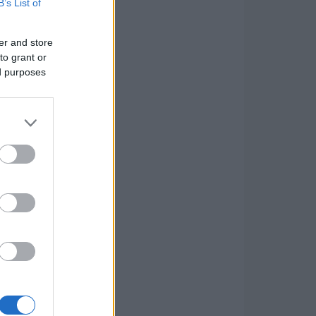
B’s List of
er and store
to grant or
ed purposes