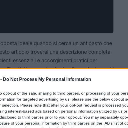
oposta ideale quando si cerca un antipasto che
esto articolo troverai una descrizione completa
dienti essenziali e accorgimenti pratici per
ilibrati. Verranno inoltre fornite opzioni per chi
utto o aggiungere note speziate, oltre a
 -
Do Not Process My Personal Information
esce crudo.
to opt-out of the sale, sharing to third parties, or processing of your per
formation for targeted advertising by us, please use the below opt-out s
r selection. Please note that after your opt-out request is processed y
eing interest-based ads based on personal information utilized by us or
disclosed to third parties prior to your opt-out. You may separately opt-
losure of your personal information by third parties on the IAB’s list of