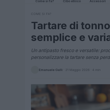
Come si fa?
Cibo etnico
Accessori
COME SI FA?
Tartare di tonno
semplice e vari
Un antipasto fresco e versatile: pro
personalizzare la tartare senza perd
Emanuele Galli
·
21 Maggio 2026
· 4 min