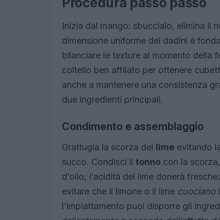
Procedura passo passo
Inizia dal mango: sbuccialo, elimina il n
dimensione uniforme dei dadini è fond
bilanciare le texture al momento della f
coltello ben affilato per ottenere cubet
anche a mantenere una consistenza grad
due ingredienti principali.
Condimento e assemblaggio
Grattugia la scorza del
lime
evitando la
succo. Condisci il
tonno
con la scorza, 
d’olio; l’acidità del lime donerà fresc
evitare che il limone o il lime
cuociano
i
l’impiattamento puoi disporre gli ingre