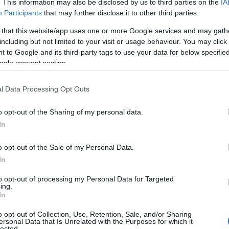
. This information may also be disclosed by us to third parties on the
IA
Participants
that may further disclose it to other third parties.
 that this website/app uses one or more Google services and may gath
including but not limited to your visit or usage behaviour. You may click 
 to Google and its third-party tags to use your data for below specifi
ogle consent section.
l Data Processing Opt Outs
o opt-out of the Sharing of my personal data.
In
re due concetti chiave: la qualità del
tonno
o opt-out of the Sale of my Personal Data.
In
sce deve essere di primissima scelta e
o deve avere la polpa morbida e profumata. Nel
to opt-out of processing my Personal Data for Targeted
ing.
assetto tecnico
e termini in
corsivo
per chiarire
In
ttimento
necessario per la sicurezza alimentare.
o opt-out of Collection, Use, Retention, Sale, and/or Sharing
ersonal Data that Is Unrelated with the Purposes for which it
lected.