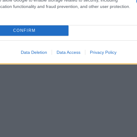
menu degustazione il
risotto alla milanese
viene
cation functionality and fraud prevention, and other user protection.
mento, mentre il
risotto ai funghi
e quello di
lle occasioni informali, confermando la capacità
CONFIRM
rsi.
Data Deletion
Data Access
Privacy Policy