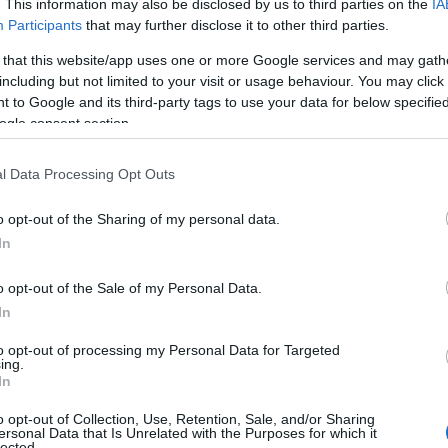
. This information may also be disclosed by us to third parties on the
IA
Participants
that may further disclose it to other third parties.
 that this website/app uses one or more Google services and may gath
including but not limited to your visit or usage behaviour. You may click 
 to Google and its third-party tags to use your data for below specifi
ogle consent section.
l Data Processing Opt Outs
o opt-out of the Sharing of my personal data.
In
è accompagnata da un percorso di oltre 300
o opt-out of the Sale of my Personal Data.
In
onali, proposte di strada e contaminazioni
ché il
riso
sia onnipresente nei menu: può essere
to opt-out of processing my Personal Data for Targeted
ing.
parazioni veloci, calde o fredde, tradizionali o
In
rne.
o opt-out of Collection, Use, Retention, Sale, and/or Sharing
ersonal Data that Is Unrelated with the Purposes for which it
lected.