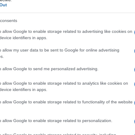
lo della tavola italiana
Out
i spiccano i grandi classici del
risotto
: il
risotto
consents
ini
e il
risotto alla pescatora
. Il primo è
o allow Google to enable storage related to advertising like cookies on
evice identifiers in apps.
nferiti dallo zafferano e per la consistenza data
mbina burro e formaggio per ottenere cremosità.
o allow my user data to be sent to Google for online advertising
s.
onalità autunnale e al profilo aromatico del fungo,
a sapori marini grazie all’unione di cozze,
to allow Google to send me personalized advertising.
ni convivono nei menu sia delle trattorie
o allow Google to enable storage related to analytics like cookies on
mporanei.
evice identifiers in apps.
o allow Google to enable storage related to functionality of the website
a loro capacità di raccontare territorio e tecnica:
o allow Google to enable storage related to personalization.
comfort e un biglietto da visita della cucina
, la stagionatura degli ingredienti e la padronanza
o allow Google to enable storage related to security, including