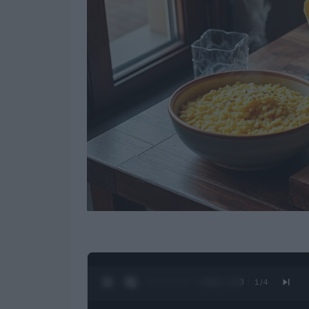
0:27 / 1:23
1
/
4