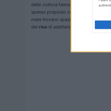
della
cottura
fanno la differenza. Nei 
authenti
spesso proposto come portata di riferi
mare trovano spazio nelle stagioni e ne
del
riso
di adattarsi ai contesti più dive