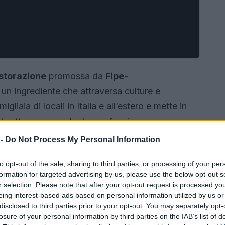
istorazione
promossa da
Fipe-
 un ingrediente che attraversa culture e
migliaia di locali in Italia e all’estero e mette in
el settore, ma anche la sua funzione come
tà. In questa cornice il
riso
diventa simbolo di
 -
Do Not Process My Personal Information
à alle esigenze contemporanee.
to opt-out of the sale, sharing to third parties, or processing of your per
formation for targeted advertising by us, please use the below opt-out s
r selection. Please note that after your opt-out request is processed y
eing interest-based ads based on personal information utilized by us or
disclosed to third parties prior to your opt-out. You may separately opt-
losure of your personal information by third parties on the IAB’s list of