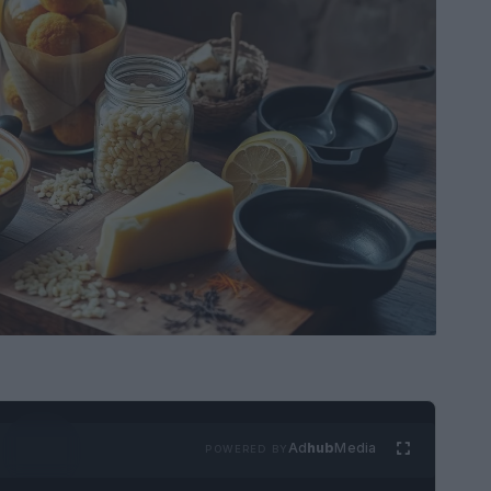
Ad
hub
Media
POWERED BY