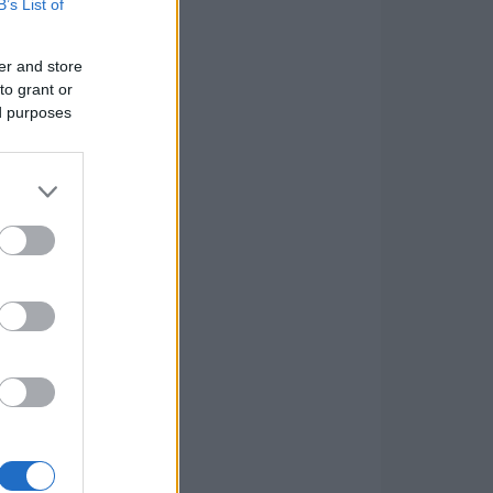
B’s List of
er and store
to grant or
ed purposes