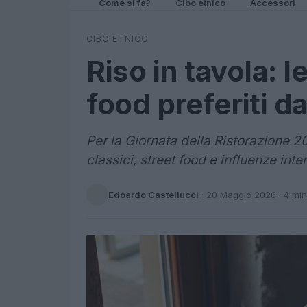
Come si fa?
Cibo etnico
Accessori
CIBO ETNICO
Riso in tavola: le
food preferiti dag
Per la Giornata della Ristorazione 202
classici, street food e influenze inte
Edoardo Castellucci
·
20 Maggio 2026
· 4 min