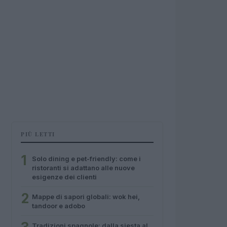
PIÙ LETTI
1
Solo dining e pet-friendly: come i
ristoranti si adattano alle nuove
esigenze dei clienti
2
Mappe di sapori globali: wok hei,
tandoor e adobo
Tradizioni spagnole: dalla siesta al