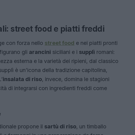
ali: street food e piatti freddi
e con forza nello
street food
e nei piatti pronti
figurano gli
arancini
siciliani e i
supplì
romani:
zza esterna e la varietà dei ripieni, dal classico
supplì è un’icona della tradizione capitolina,
L’
insalata di riso
, invece, domina le stagioni
cità di integrarsi con ingredienti freddi come
e
idionale propone il
sartù di riso
, un timballo