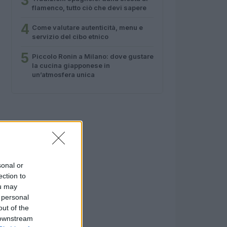
3
flamenco, tutto ciò che devi sapere
4
Come valutare autenticità, menu e
servizio del cibo etnico
5
Piccolo Ronin a Milano: dove gustare
la cucina giapponese in
un’atmosfera unica
sonal or
ection to
ou may
 personal
out of the
 downstream