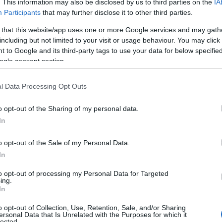
. This information may also be disclosed by us to third parties on the
IA
Participants
that may further disclose it to other third parties.
 that this website/app uses one or more Google services and may gath
including but not limited to your visit or usage behaviour. You may click 
 to Google and its third-party tags to use your data for below specifi
ogle consent section.
l Data Processing Opt Outs
o opt-out of the Sharing of my personal data.
In
o opt-out of the Sale of my Personal Data.
i per cuocere l’uovo in
In
to opt-out of processing my Personal Data for Targeted
ing.
In
nuale, è essenziale avere a disposizione gli
o opt-out of Collection, Use, Retention, Sale, and/or Sharing
 può mancare è il
portauova
: permette di
ersonal Data that Is Unrelated with the Purposes for which it
lected.