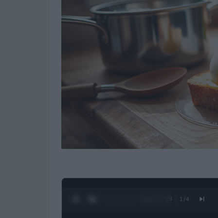
0:28 / 1:23
1
/
4