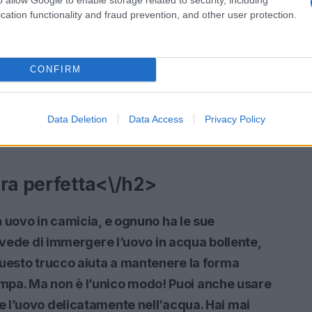
cation functionality and fraud prevention, and other user protection.
CONFIRM
Data Deletion
Data Access
Privacy Policy
ura perfetta<\/h2>
 uovo in camicia, e ognuno ha le sue
revede di immergere l’uovo in acqua bollente,
Questo trucco aiuta a mantenere la forma
 rompa. Ma non è l’unico modo! Puoi anche usare
 l’uovo delicatamente nell’acqua. Hai mai