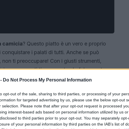
n camicia
? Questo piatto è un vero e proprio
 conquistare i palati di tutti. Anche se può
on ti preoccupare! Con i giusti strumenti,
izia, senza sentirti un esperto chef. In questo
 accessori da cucina per ottenere un uovo in
 -
Do Not Process My Personal Information
 di ciascuno per aiutarti a fare la scelta giusta.
to opt-out of the sale, sharing to third parties, or processing of your per
formation for targeted advertising by us, please use the below opt-out s
r selection. Please note that after your opt-out request is processed y
eing interest-based ads based on personal information utilized by us or
disclosed to third parties prior to your opt-out. You may separately opt-
losure of your personal information by third parties on the IAB’s list of