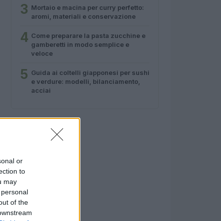
3
Mortaio e macina per curry perfetto:
aromi, materiali e conservazione
4
Come preparare la pasta zucchine e
gamberetti in modo semplice e
veloce
5
Guida ai coltelli giapponesi per sushi
e verdure: modelli, bilanciamento,
acciai
sonal or
ection to
ou may
 personal
out of the
 downstream