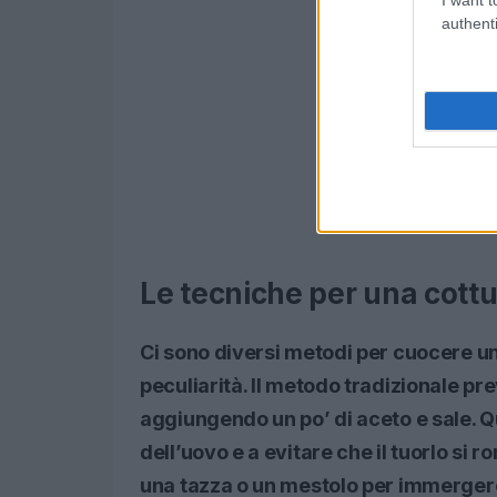
authenti
Le tecniche per una cott
Ci sono diversi metodi per cuocere un
peculiarità. Il metodo tradizionale p
aggiungendo un po’ di aceto e sale. 
dell’uovo e a evitare che il tuorlo si
una tazza o un mestolo per immergere