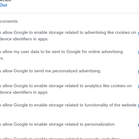
cqua, riducendo al minimo il rischio di
Out
amo la
padella antiaderente
: un’alleata
consents
acchi durante la cottura, garantendo risultati
o allow Google to enable storage related to advertising like cookies on
evice identifiers in apps.
ondamentale per estrarre l’uovo dalla pentola
o allow my user data to be sent to Google for online advertising
a tua disposizione, preparare un uovo in
s.
ta. Scegli utensili facili da usare e semplici
to allow Google to send me personalized advertising.
ocesso ancora più agevole e divertente. Non è
ospiti con un piatto così raffinato?<\/p>
o allow Google to enable storage related to analytics like cookies on
evice identifiers in apps.
o allow Google to enable storage related to functionality of the website
o allow Google to enable storage related to personalization.
o allow Google to enable storage related to security, including