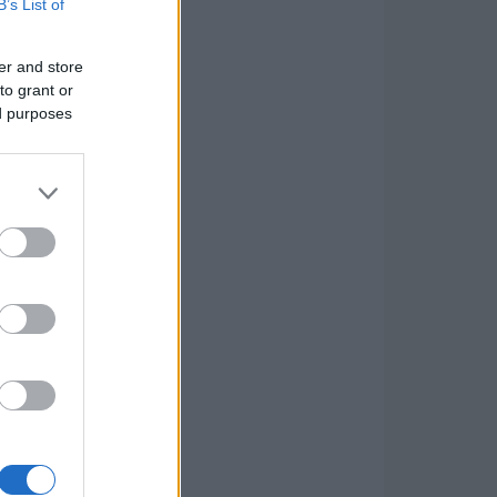
B’s List of
er and store
to grant or
ed purposes