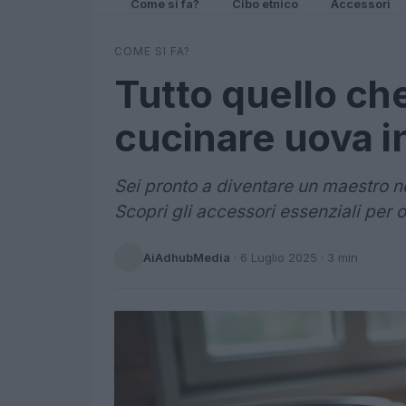
Come si fa?
Cibo etnico
Accessori
COME SI FA?
Tutto quello ch
cucinare uova i
Sei pronto a diventare un maestro n
Scopri gli accessori essenziali per o
AiAdhubMedia
·
6 Luglio 2025
· 3 min