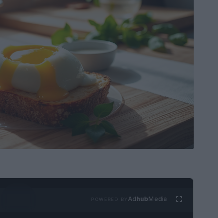
Ad
hub
Media
POWERED BY