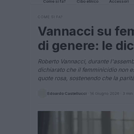
Come si fa?
Cibo etnico
Accessori
COME SI FA?
Vannacci su fem
di genere: le di
Roberto Vannacci, durante l'assembl
dichiarato che il femminicidio non es
quote rosa, sostenendo che la parità
Edoardo Castellucci
·
14 Giugno 2026
· 3 min