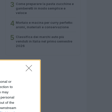
3
Come preparare la pasta zucchine e
gamberetti in modo semplice e
veloce
4
Mortaio e macina per curry perfetto:
aromi, materiali e conservazione
5
Classifica dei marchi auto più
venduti in Italia nel primo semestre
2026
sonal or
ection to
ou may
 personal
out of the
 downstream