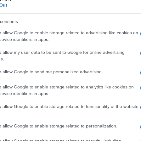
ul femminicidio e la violenza di
Out
consents
 reato di femminicidio, sostenendo che si tratta
o allow Google to enable storage related to advertising like cookies on
evice identifiers in apps.
ché non mettiamo le quote rosa per i fabbri o per
itici o i dirigenti?», ha chiesto retoricamente. Ha
o allow my user data to be sent to Google for online advertising
s.
nne a quella sugli anziani, affermando che non
to allow Google to send me personalized advertising.
mmediate reazioni dal
Partito Democratico
. La
o allow Google to enable storage related to analytics like cookies on
evice identifiers in apps.
 parole di Vannacci come
negazionismo
Di Biase ha ricordato che nel 2026 in
Italia
sono
o allow Google to enable storage related to functionality of the website
to familiare o affettivo.
o allow Google to enable storage related to personalization.
o allow Google to enable storage related to security, including