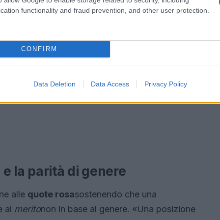
cation functionality and fraud prevention, and other user protection.
CONFIRM
Data Deletion
Data Access
Privacy Policy
 e la parità di genere
ne alle
quote rosa
sostenendo che una
e al
merito
non in base al genere. «Una posizione