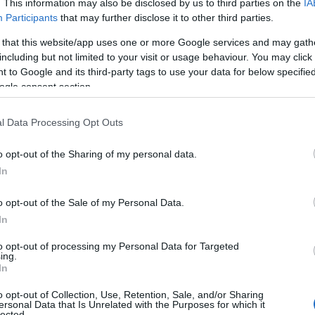
. This information may also be disclosed by us to third parties on the
IA
Participants
that may further disclose it to other third parties.
 that this website/app uses one or more Google services and may gath
including but not limited to your visit or usage behaviour. You may click 
 to Google and its third-party tags to use your data for below specifi
ogle consent section.
l Data Processing Opt Outs
o opt-out of the Sharing of my personal data.
In
ffermazione secondo cui il
femminicidio
non
 donne sono uguali, non c’è bisogno di
o opt-out of the Sale of my Personal Data.
In
tri e quindi devono essere tutti soggetti alle
. Secondo lui, un reato non è più o meno grave
to opt-out of processing my Personal Data for Targeted
ing.
alla religione di chi lo commette o di chi lo
In
o opt-out of Collection, Use, Retention, Sale, and/or Sharing
ersonal Data that Is Unrelated with the Purposes for which it
lected.