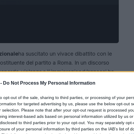
zionale
ha suscitato un vivace dibattito con le
ostituente del partito a Roma. In un discorso
genere
la
violenza
e l’
immigrazione
Vannacci ha
no già scatenato reazioni politiche.
 -
Do Not Process My Personal Information
to opt-out of the sale, sharing to third parties, or processing of your per
formation for targeted advertising by us, please use the below opt-out s
r selection. Please note that after your opt-out request is processed y
eing interest-based ads based on personal information utilized by us or
disclosed to third parties prior to your opt-out. You may separately opt-
losure of your personal information by third parties on the IAB’s list of