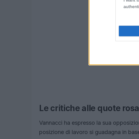
authenti
Le critiche alle quote rosa
Vannacci ha espresso la sua opposizio
posizione di lavoro si guadagna in bas