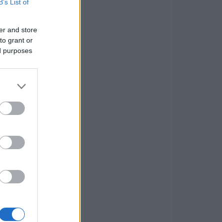
B’s List of
er and store
to grant or
ed purposes