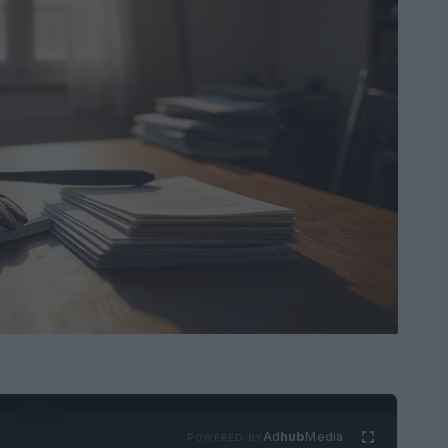
Ad
hub
Media
POWERED BY