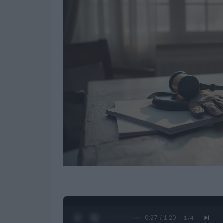
0:28 / 1:20
1
/
4