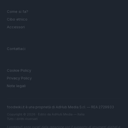
SEZIONI
Come si fa?
Cibo etnico
Accessori
MAGAZINE
Contattaci
LEGALE
Cookie Policy
Privacy Policy
Note legali
foodwiki.it è una proprietà di AdHub Media S.r.l. — REA 2729933
Copyright © 2026 · Edito da AdHub Media — Italia
Tutti i diritti riservati
I contenuti sono curati dalla redazione con il supporto di strumenti digitali e