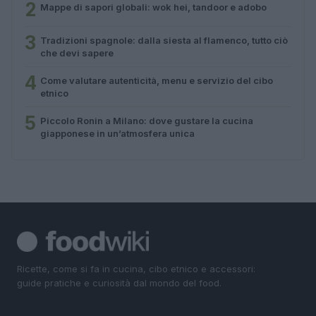
2
Mappe di sapori globali: wok hei, tandoor e adobo
3
Tradizioni spagnole: dalla siesta al flamenco, tutto ciò
che devi sapere
4
Come valutare autenticità, menu e servizio del cibo
etnico
5
Piccolo Ronin a Milano: dove gustare la cucina
giapponese in un’atmosfera unica
Ricette, come si fa in cucina, cibo etnico e accessori:
guide pratiche e curiosità dal mondo del food.