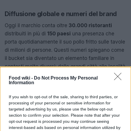
Diffusione globale e numeri del brand
Oggi il marchio conta oltre
30.000 ristoranti
distribuiti in più di
150 paesi
una presenza che
porta quotidianamente il suo pollo fritto sulle tavole
di milioni di persone. Questi numeri spiegano come
il bucket sia diventato un elemento familiare in
contesti molto diversi: dalle grandi città alle località
più piccole, il contenitore è associato a
Food wiki -
Do Not Process My Personal
un’esperienza riconoscibile e ripetibile.
Information
La scala internazionale ha anche permesso di
If you wish to opt-out of the sale, sharing to third parties, or
processing of your personal or sensitive information for
adattare l’offerta a mercati differenti, mantenendo
targeted advertising by us, please use the below opt-out
però invariati alcuni punti fermi: la ricetta originale
section to confirm your selection. Please note that after your
del
Colonnello Sanders
l’attenzione alla qualità del
opt-out request is processed you may continue seeing
interest-based ads based on personal information utilized by
pollo e la coerenza nella proposta dei formati che