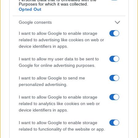
Purposes for which it was collected.
Opted Out
Tipologie di prodotto presenti nel bucket
Google consents
All’interno del bucket trovano posto vari formati
che rispondono a esigenze di gusto e di consumo
I want to allow Google to enable storage
related to advertising like cookies on web or
diverse: i
Tender
— realizzati con filetti interi —
device identifiers in apps.
sono preferiti da chi cerca una consistenza
morbida; le
alette piccanti
attirano gli amanti del
I want to allow my user data to be sent to
Google for online advertising purposes.
sapore deciso; i pezzi con osso offrono l’esperienza
classica del pollo fritto, mentre i
Nuggets
si
I want to allow Google to send me
collocano come scelta pratica e adatta ai più
personalized advertising.
giovani. Tutti questi prodotti condividono la stessa
I want to allow Google to enable storage
base qualitativa data dalla lavorazione e dalla
related to analytics like cookies on web or
panatura secondo la ricetta storica.
device identifiers in apps.
I want to allow Google to enable storage
La presenza di più formati nel bucket facilita anche
related to functionality of the website or app.
la condivisione tra gruppi con preferenze differenti,