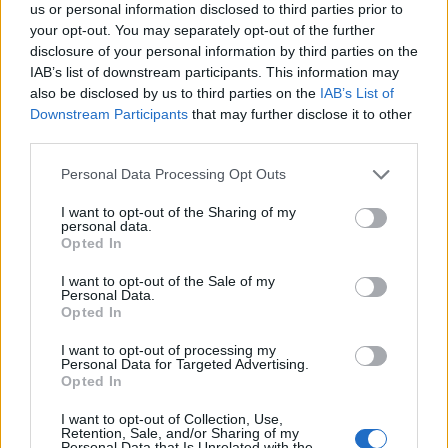
us or personal information disclosed to third parties prior to
compongono il bucket. Questa combinazione di
your opt-out. You may separately opt-out of the further
standardizzazione e adattamento locale ha
disclosure of your personal information by third parties on the
IAB’s list of downstream participants. This information may
contribuito a consolidare la forza del brand su scala
also be disclosed by us to third parties on the
IAB’s List of
mondiale.
Downstream Participants
that may further disclose it to other
third parties.
Please note that this website/app uses one or more Google
Personal Data Processing Opt Outs
services and may gather and store information including but
not limited to your visit or usage behaviour. You may click to
I want to opt-out of the Sharing of my
personal data.
grant or deny consent to Google and its third-party tags to
Opted In
use your data for below specified purposes in below Google
consent section.
I want to opt-out of the Sale of my
Personal Data.
Opted In
I want to opt-out of processing my
Personal Data for Targeted Advertising.
Opted In
I want to opt-out of Collection, Use,
Retention, Sale, and/or Sharing of my
Personal Data that Is Unrelated with the