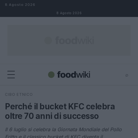
Salta al contenuto
8 Agosto 2026
8 Agosto 2026
⌕
×
⌕
CIBO ETNICO
Cerca
Perché il bucket KFC celebra
oltre 70 anni di successo
Il 6 luglio si celebra la Giornata Mondiale del Pollo
Fritto e il classico bucket di KFC diventa il