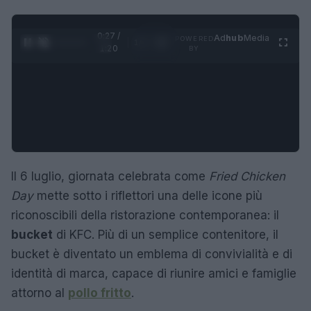
0:28 /
Ad
hub
Media
POWERED
1
/
4
1:20
BY
Il 6 luglio, giornata celebrata come
Fried Chicken
Day
mette sotto i riflettori una delle icone più
riconoscibili della ristorazione contemporanea: il
bucket
di KFC. Più di un semplice contenitore, il
bucket è diventato un emblema di convivialità e di
identità di marca, capace di riunire amici e famiglie
attorno al
pollo fritto
.