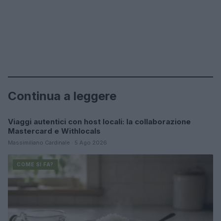
Continua a leggere
Viaggi autentici con host locali: la collaborazione
COME SI FA?
Mastercard e Withlocals
Massimiliano Cardinale · 5 Ago 2026
COME SI FA?