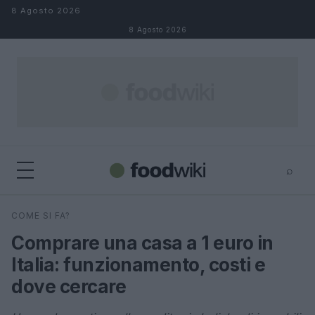
Salta al contenuto
8 Agosto 2026
8 Agosto 2026
⌕
×
⌕
COME SI FA?
Cerca
Comprare una casa a 1 euro in
Italia: funzionamento, costi e
dove cercare