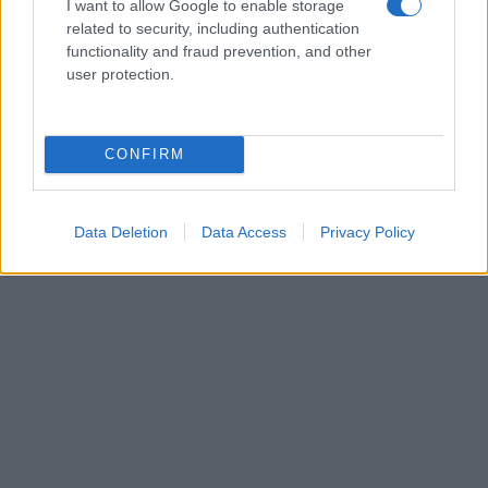
I want to allow Google to enable storage
stesso tempo, il mercato degli affitti mostra
related to security, including authentication
tensioni con aumenti dei canoni stimati su scala
functionality and fraud prevention, and other
nazionale, fattore che rende gli investimenti in
user protection.
borghi riqualificati potenzialmente interessanti per
attività ricettive locali.
CONFIRM
Data Deletion
Data Access
Privacy Policy