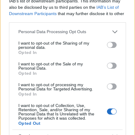
IAB’s list of downstream participants. This information may
Elementi tecnici da valutare prima
also be disclosed by us to third parties on the
IAB’s List of
dell’offerta
Downstream Participants
that may further disclose it to other
third parties.
Prima di partecipare a un bando è consigliabile
verificare lo stato strutturale e impiantistico
Please note that this website/app uses one or more Google
Personal Data Processing Opt Outs
services and may gather and store information including but
dell’immobile, stimare i costi di ristrutturazione e
not limited to your visit or usage behaviour. You may click to
I want to opt-out of the Sharing of my
prendere contatti con professionisti locali per
personal data.
grant or deny consent to Google and its third-party tags to
Opted In
definire il tipo di autorizzazioni necessarie. Occorre
use your data for below specified purposes in below Google
consent section.
considerare anche imposte, oneri catastali e spese
I want to opt-out of the Sale of my
Personal Data.
di allaccio ai servizi: tutte voci che rendono
Opted In
l’operazione ben distante dall’essere «gratis».
I want to opt-out of processing my
Personal Data for Targeted Advertising.
Opted In
Dove cercare le case a 1 euro e il legame
con il mercato immobiliare
I want to opt-out of Collection, Use,
Retention, Sale, and/or Sharing of my
Personal Data that Is Unrelated with the
Alcuni Comuni italiani, soprattutto nel Mezzogiorno
Purposes for which it was collected.
Opted Out
ma non solo, continuano a pubblicare bandi per la
cessione simbolica di immobili. L’elenco di territori