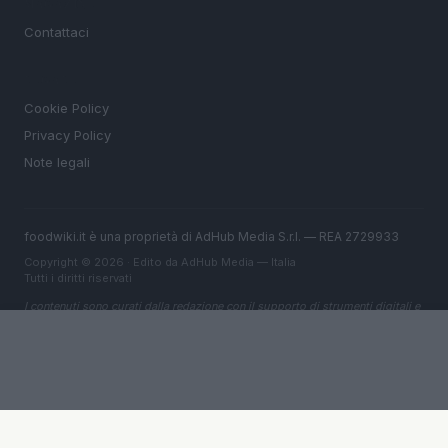
MAGAZINE
Contattaci
LEGALE
Cookie Policy
Privacy Policy
Note legali
foodwiki.it è una proprietà di AdHub Media S.r.l. — REA 2729933
Copyright © 2026 · Edito da AdHub Media — Italia
Tutti i diritti riservati
I contenuti sono curati dalla redazione con il supporto di strumenti digitali e
realizzati in collaborazione con autori indipendenti.