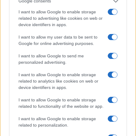
Google consents
coinvolti è in aggiornamento continuo: per
I want to allow Google to enable storage
verificare la disponibilità effettiva è necessario
related to advertising like cookies on web or
consultare i siti istituzionali dei Comuni interessati o
device identifiers in apps.
contattare direttamente gli uffici comunali
I want to allow my user data to be sent to
responsabili. Tra le realtà con iniziative attive si
Google for online advertising purposes.
trovano borghi in regioni come Sicilia, Sardegna,
I want to allow Google to send me
Calabria, Puglia e altre aree interne.
personalized advertising.
La diffusione di queste iniziative si inserisce in un
I want to allow Google to enable storage
panorama immobiliare più ampio: la carenza di
related to analytics like cookies on web or
device identifiers in apps.
nuove costruzioni e la domanda orientata verso
l’
usato
hanno reso la ristrutturazione una leva
I want to allow Google to enable storage
importante del mercato. Gli immobili da ristrutturare
related to functionality of the website or app.
attirano chi dispone di budget contenuto ma è
I want to allow Google to enable storage
pronto a investire tempo e risorse, e questo ha
related to personalization.
ricadute sui prezzi medi a livello nazionale. Allo