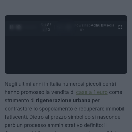
0:28 /
Ad
hub
Media
POWERED
1
/
4
1:20
BY
Negli ultimi anni in Italia numerosi piccoli centri
hanno promosso la vendita di
case a 1 euro
come
strumento di
rigenerazione urbana
per
contrastare lo spopolamento e recuperare immobili
fatiscenti. Dietro al prezzo simbolico si nasconde
però un processo amministrativo definito: il