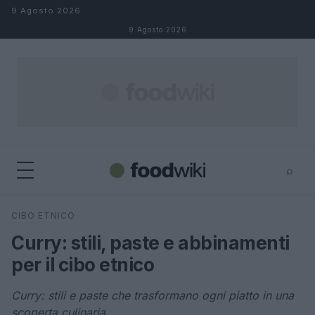
Salta al contenuto
9 Agosto 2026
9 Agosto 2026
⌕
×
⌕
CIBO ETNICO
Cerca
Curry: stili, paste e abbinamenti
per il cibo etnico
Curry: stili e paste che trasformano ogni piatto in una
scoperta culinaria