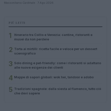
Massimiliano Cardinale · 7 Ago 2026
PIÙ LETTI
1
Itinerario tra Collio e Venezia: cantine, ristoranti e
musei da non perdere
2
Torta ai mirtilli: ricetta facile e veloce per un dessert
scenografico
3
Solo dining e pet-friendly: come i ristoranti si adattano
alle nuove esigenze dei clienti
4
Mappe di sapori globali: wok hei, tandoor e adobo
5
Tradizioni spagnole: dalla siesta al flamenco, tutto ciò
che devi sapere