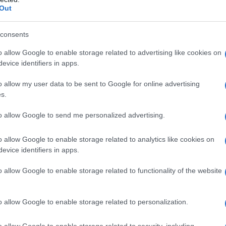
to base. Sciogliete il
lievito
e il
miele
in
latte
Out
con
zucchero
e
sale
in una ciotola. Al centro,
lievito e miele.
consents
o allow Google to enable storage related to advertising like cookies on
on le mani o con una frusta, poi unite il
burro a
evice identifiers in apps.
 lavorare l’impasto per almeno
10 minuti
fino ad
o allow my user data to be sent to Google for online advertising
 elastica. Questo passaggio è fondamentale
s.
vostre brioche.
to allow Google to send me personalized advertising.
o allow Google to enable storage related to analytics like cookies on
evice identifiers in apps.
o allow Google to enable storage related to functionality of the website
o allow Google to enable storage related to personalization.
o allow Google to enable storage related to security, including