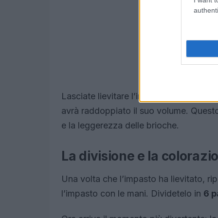
authenti
Lasciate lievitare l’impasto in un luog
avrà raddoppiato il suo volume. Questo
e la leggerezza delle brioche.
La divisione e la colorazi
Una volta che l’impasto ha lievitato, ri
l’impasto con le mani. Dividetelo in
6 p