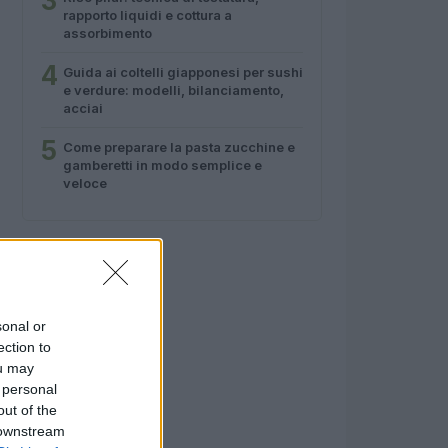
3
rapporto liquidi e cottura a
assorbimento
4
Guida ai coltelli giapponesi per sushi
e verdure: modelli, bilanciamento,
acciai
5
Come preparare la pasta zucchine e
gamberetti in modo semplice e
veloce
sonal or
ection to
ou may
 personal
out of the
 downstream