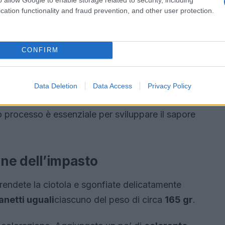
cation functionality and fraud prevention, and other user protection.
CONFIRM
Data Deletion
Data Access
Privacy Policy
o caldo per almeno
2 ore
o fino a quando non
 processo è essenziale per sviluppare il sapore
one dell’impasto
prendete la ciotola e sgonfiate delicatamente
anetti uguali
ciascuno del peso di circa
165 gr
.