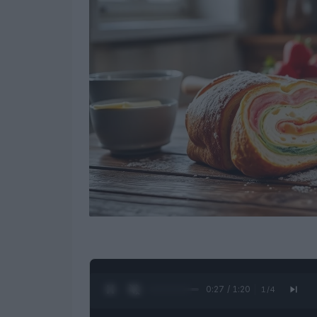
0:28 / 1:20
1
/
4