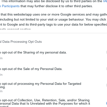
. This information may also be disclosed by us to third parties on the
IA
Participants
that may further disclose it to other third parties.
 that this website/app uses one or more Google services and may gath
including but not limited to your visit or usage behaviour. You may click 
 to Google and its third-party tags to use your data for below specifi
ogle consent section.
l Data Processing Opt Outs
o opt-out of the Sharing of my personal data.
In
no richiede un po’ di pazienza e attenzione ai
o opt-out of the Sale of my Personal Data.
In
i minuto di impegno. Seguite i nostri
consigli
e
 semplici in un capolavoro di pasticceria.
to opt-out of processing my Personal Data for Targeted
ing.
In
asto
o opt-out of Collection, Use, Retention, Sale, and/or Sharing
ersonal Data that Is Unrelated with the Purposes for which it
lected.