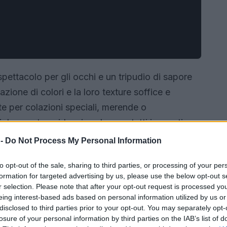
pettacolo per gli occhi e un tripudio di sapore
zione di colori e la loro texture soffice e
e per colazioni speciali, merende o
. In questa guida, vi sveleremo tutti i segreti per
on strati di colori vivaci e un impasto che si
 -
Do Not Process My Personal Information
to opt-out of the sale, sharing to third parties, or processing of your per
formation for targeted advertising by us, please use the below opt-out s
r selection. Please note that after your opt-out request is processed y
eing interest-based ads based on personal information utilized by us or
disclosed to third parties prior to your opt-out. You may separately opt-
losure of your personal information by third parties on the IAB’s list of