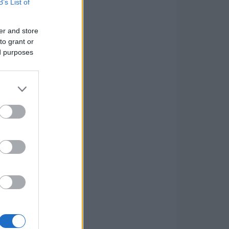
B’s List of
er and store
to grant or
ed purposes