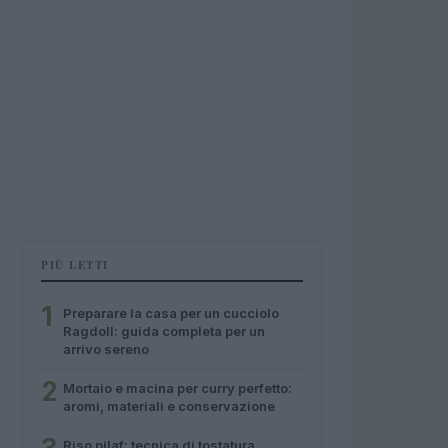
PIÙ LETTI
1
Preparare la casa per un cucciolo
Ragdoll: guida completa per un
arrivo sereno
2
Mortaio e macina per curry perfetto:
aromi, materiali e conservazione
Riso pilaf: tecnica di tostatura,