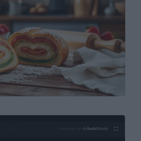
Ad
hub
Media
POWERED BY