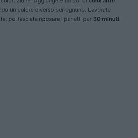
a colorazione. Aggiungete un po’ di
colorante
ndo un colore diverso per ognuno. Lavorate
, poi lasciate riposare i panetti per
30 minuti
.