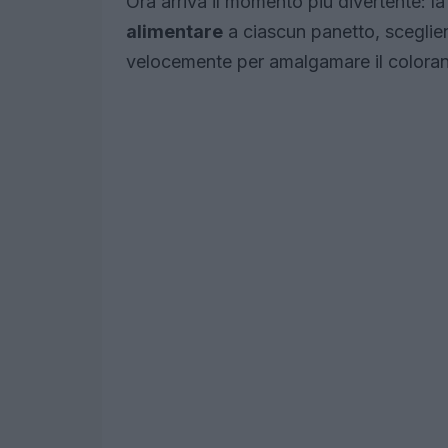
Ora arriva il momento più divertente: l
alimentare
a ciascun panetto, sceglie
velocemente per amalgamare il colorante